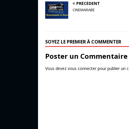
a
w
ar
PRÉCÉDENT
c
it
ta
CINEMARABE
e
te
g
b
r
e
o
r
SOYEZ LE PREMIER À COMMENTER
o
k
Poster un Commentaire
Vous devez
vous connecter
pour publier un 