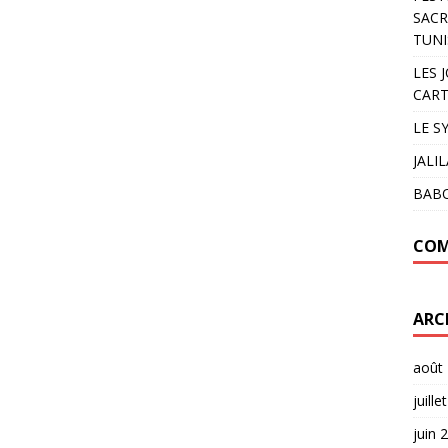
SACR
TUNI
LES 
CART
LE S
JALI
BAB
COM
ARC
août
juille
juin 