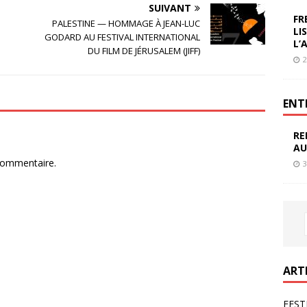
SUIVANT
FR
PALESTINE — HOMMAGE À JEAN-LUC
LI
GODARD AU FESTIVAL INTERNATIONAL
L’
DU FILM DE JÉRUSALEM (JIFF)
2
ENT
RE
AU
commentaire.
3
ART
FEST