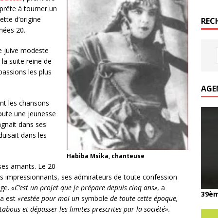
pprête à tourner un
ette d’origine
REC
nnées 20.
e juive modeste
la suite reine de
passions les plus
AGE
ent les chansons
toute une jeunesse
pagnait dans ses
duisait dans les
Habiba Msika, chanteuse
e ses amants. Le 20
lus impressionnants, ses admirateurs de toute confession
ège.
«C’est un projet que je prépare depuis cinq ans»,
a
39èm
ka est
«restée pour moi un
symbole
de toute cette époque,
abous et dépasser les limites prescrites par la société».