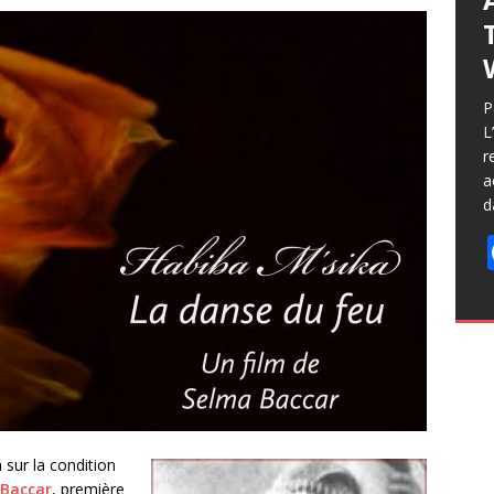
P
L
r
a
d
 sur la condition
Baccar
, première