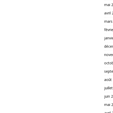
mai 
avril
mars
févri
janvi
déce
nove
octo
sept
août
juille
juin 
mai 
avril