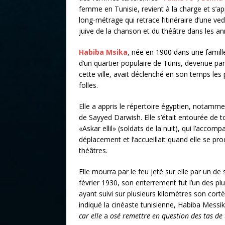
femme en Tunisie, revient à la charge et s’a
long-métrage qui retrace l’itinéraire d’une ved
juive de la chanson et du théâtre dans les a
Habiba Msika
, née en 1900 dans une famill
d’un quartier populaire de Tunis, devenue par 
cette ville, avait déclenché en son temps les 
folles.
Elle a appris le répertoire égyptien, notamm
de Sayyed Darwish. Elle s’était entourée de 
«Askar ellil» (soldats de la nuit), qui l’accom
déplacement et l’accueillait quand elle se pro
théâtres.
Elle mourra par le feu jeté sur elle par un d
février 1930, son enterrement fut l’un des p
ayant suivi sur plusieurs kilomètres son cort
indiqué la cinéaste tunisienne, Habiba Messi
car elle
a
osé remettre en question des tas de t