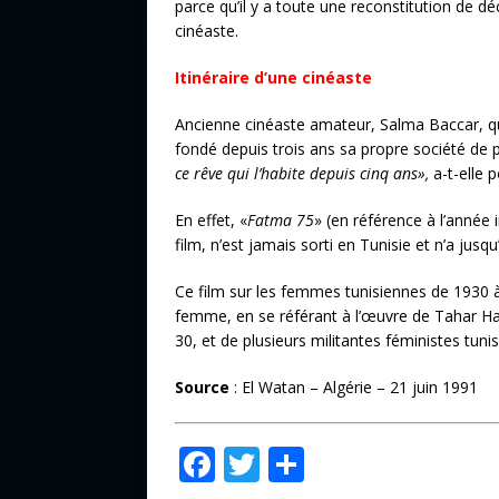
parce qu’il y a toute une reconstitution de dé
cinéaste.
Itinéraire d’une cinéaste
Ancienne cinéaste amateur, Salma Baccar, qui 
fondé depuis trois ans sa propre société de
ce rêve qui l’habite
depuis cinq ans»,
a-t-elle p
En effet, «
Fatma 75
» (en référence à l’année
film, n’est jamais sorti en Tunisie et n’a jusq
Ce film sur les femmes tunisiennes de 1930 à 
femme, en se référant à l’œuvre de Tahar H
30, et de plusieurs militantes féministes tun
Source
: El Watan – Algérie – 21 juin 1991
F
T
P