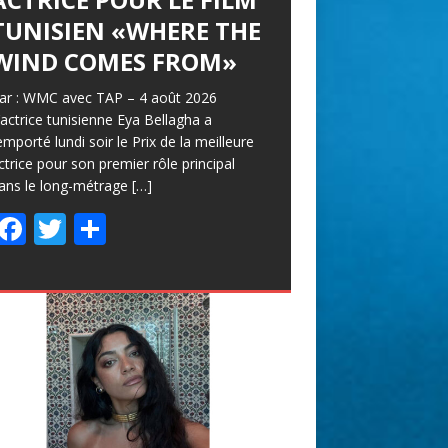
TUNISIEN «WHERE THE
WIND COMES FROM»
ar : WMC avec TAP – 4 août 2026
’actrice tunisienne Eya Bellagha a
emporté lundi soir le Prix de la meilleure
ctrice pour son premier rôle principal
ans le long-métrage
[…]
F
T
P
ac
w
ar
e
itt
ta
b
er
g
o
er
o
k