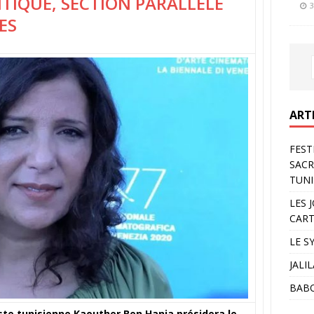
ITIQUE, SECTION PARALLÈLE
3
ES
ART
FEST
SACR
TUNI
LES 
CART
LE S
JALI
BAB
aste tunisienne Kaouther Ben Hania présidera le