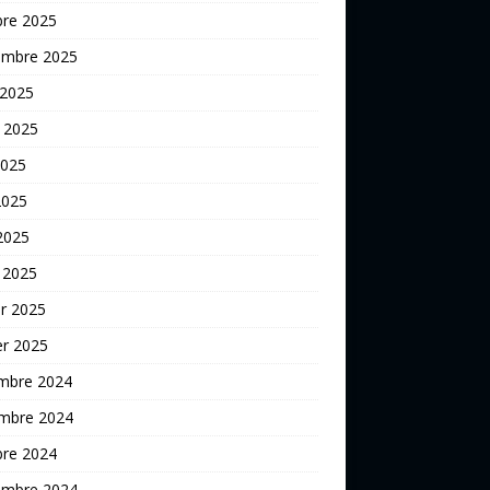
bre 2025
embre 2025
 2025
t 2025
2025
2025
 2025
 2025
er 2025
er 2025
mbre 2024
mbre 2024
bre 2024
embre 2024