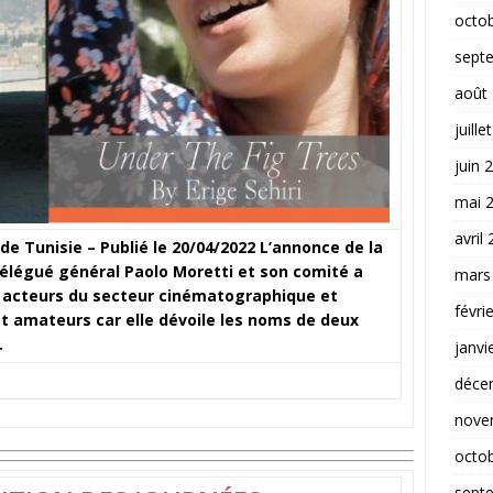
octo
sept
août
juille
juin 
mai 
avril
 Tunisie – Publié le 20/04/2022 L’annonce de la
 délégué général Paolo Moretti et son comité a
mars
s acteurs du secteur cinématographique et
févri
 et amateurs car elle dévoile les noms de deux
…
janvi
déce
nove
octo
sept