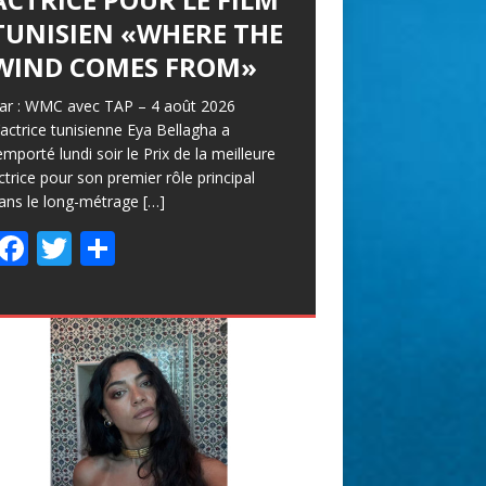
TUNISIEN «WHERE THE
À FILMS
WIND COMES FROM»
equotidien – mercredi 5 août 2026 Les
nscriptions à la 37° édition sont ouvertes
ar : WMC avec TAP – 4 août 2026
usqu’au 15 septembre, en prélude à un
’actrice tunisienne Eya Bellagha a
endez-vous qui célébrera les 60 ans du
emporté lundi soir le Prix de la meilleure
estival. Le
[…]
ctrice pour son premier rôle principal
ans le long-métrage
F
T
P
[…]
F
T
P
ac
w
ar
ac
w
ar
e
itt
ta
e
itt
ta
b
er
g
b
er
g
o
er
o
er
o
o
k
k