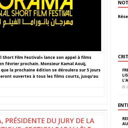
NOT
Rése
CRI
 Short Film Festival» lance son appel à films
 en février prochain. Monsieur Kamal Aouij,
 que la prochaine édition se déroulera sur 5 jours
FR
LI
 seront ouvertes à tous les films courts, jusqu’au
L’
2
ENT
 PRÉSIDENTE DU JURY DE LA
RE
AU