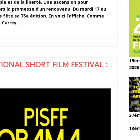
ble et de la liberté. Une ascension pour
ers la promesse d’un renouveau. Du mardi 17 au
 fête sa 75e édition. En voici l’affiche. Comme
m Carrey …
19èm
ONAL SHORT FILM FESTIVAL :
2026
37èm
13èm