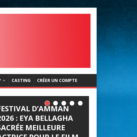
?
CASTING
CRÉER UN COMPTE
FESTIVAL D’AMMAN
LES JOURNÉES
2026 : EYA BELLAGHA
CINÉMATOGRAPHIQUE
SACRÉE MEILLEURE
S DE CARTHAGE (JCC)
ACTRICE POUR LE FILM
LANCENT LEUR APPEL