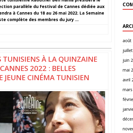
COM
section parallèle du Festival de Cannes dédiée aux
iendra à Cannes du 18 au 26 mai 2022. La Semaine
 liste complète des membres du jury …
ARC
août
juille
 TUNISIENS À LA QUINZAINE
juin 
CANNES 2022 : BELLES
mai 
E JEUNE CINÉMA TUNISIEN
avril
mars
févri
janvi
déce
nove