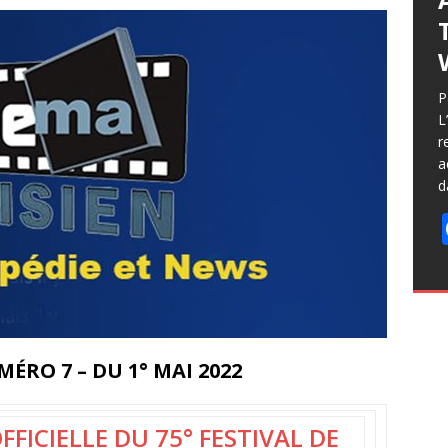
L
i
P
j
L
r
r
f
a
d
RO 7 – DU 1° MAI 2022
FFICIELLE DU 75° FESTIVAL DE