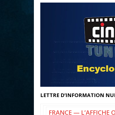
r
LETTRE D’INFORMATION NUMÉ
FRANCE — L’AFFICHE O