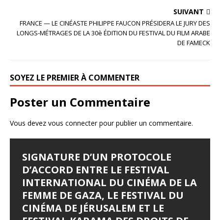
SUIVANT
b
t
r
FRANCE — LE CINÉASTE PHILIPPE FAUCON PRÉSIDERA LE JURY DES
o
t
t
LONGS-MÉTRAGES DE LA 30è ÉDITION DU FESTIVAL DU FILM ARABE
DE FAMECK
o
e
a
k
r
g
SOYEZ LE PREMIER À COMMENTER
e
r
Poster un Commentaire
Vous devez
vous connecter
pour publier un commentaire.
SIGNATURE D’UN PROTOCOLE
D’ACCORD ENTRE LE FESTIVAL
INTERNATIONAL DU CINÉMA DE LA
FEMME DE GAZA, LE FESTIVAL DU
CINÉMA DE JÉRUSALEM ET LE