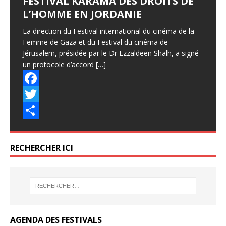
FESTIVAL KARAMA DES DROITS DE
L’HOMME EN JORDANIE
La direction du Festival international du cinéma de la
Femme de Gaza et du Festival du cinéma de
Jérusalem, présidée par le Dr Ezzaldeen Shalh, a signé
un protocole d’accord
[…]
F
a
T
c
w
P
e
i
a
RECHERCHER ICI
b
t
r
o
t
t
o
e
a
k
r
g
AGENDA DES FESTIVALS
e