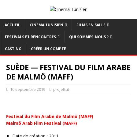
ACCUEIL
CINÉMA TUNISIEN
FILMS EN SALLE
FESTIVALS ET RENCONTRES
QUI SOMMES-NOUS ?
CASTING
CRÉER UN COMPTE
SUÈDE — FESTIVAL DU FILM ARABE
DE MALMÖ (MAFF)
10 septembre 2019
projettut
Festival du Film Arabe de Malmö (MAFF)
Malmö Arab Film Festival (MAFF)
Date de création : 2011