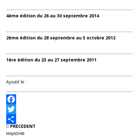
4ème édition du 26 au 30 septembre 2014
2ème édition du 28 septembre au 5 octobre 2012
1ère édition du 23 au 27 septembre 2011
Ajouté le :
F
a
T
PRÉCÉDENT
c
w
P
MAJADHIB
e
i
a