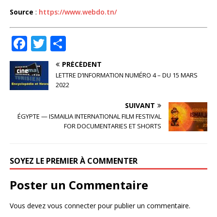
Source
:
https://www.webdo.tn/
F
T
P
a
w
ar
PRÉCÉDENT
c
it
ta
LETTRE D’INFORMATION NUMÉRO 4 – DU 15 MARS
e
te
g
2022
b
r
e
SUIVANT
o
r
ÉGYPTE — ISMAILIA INTERNATIONAL FILM FESTIVAL
FOR DOCUMENTARIES ET SHORTS
o
k
SOYEZ LE PREMIER À COMMENTER
Poster un Commentaire
Vous devez
vous connecter
pour publier un commentaire.