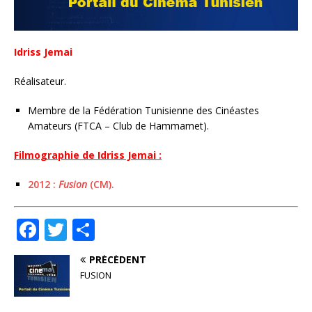
Idriss Jemai
Réalisateur.
Membre de la Fédération Tunisienne des Cinéastes
Amateurs (FTCA – Club de Hammamet).
Filmographie de Idriss Jemai :
2012 :
Fusion
(CM).
F
T
P
a
w
ar
PRÉCÉDENT
c
it
ta
FUSION
e
te
g