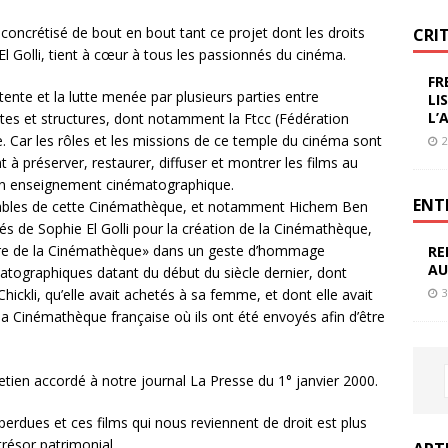
ncrétisé de bout en bout tant ce projet dont les droits
CRI
l Golli, tient à cœur à tous les passionnés du cinéma.
FR
tente et la lutte menée par plusieurs parties entre
LI
L’
listes et structures, dont notamment la Ftcc (Fédération
ne. Car les rôles et les missions de ce temple du cinéma sont
2
 à préserver, restaurer, diffuser et montrer les films au
 un enseignement cinématographique.
ENT
nsables de cette Cinémathèque, et notamment Hichem Ben
s de Sophie El Golli pour la création de la Cinémathèque,
nnière de la Cinémathèque» dans un geste d’hommage
RE
AU
tographiques datant du début du siècle dernier, dont
ckli, qu’elle avait achetés à sa femme, et dont elle avait
3
 la Cinémathèque française où ils ont été envoyés afin d’être
retien accordé à notre journal La Presse du 1° janvier 2000.
rdues et ces films qui nous reviennent de droit est plus
 trésor patrimonial.