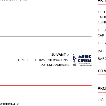
ART
FEST
SACR
TUNI
LES 
CART
LE S
JALI
SUIVANT
BAB
FRANCE — FESTIVAL INTERNATIONAL
DU FILM D’AUBAGNE
COM
ARC
août
commentaire.