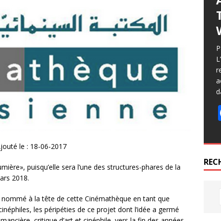
P
L
r
a
d
jouté le : 18-06-2017
REC
mière», puisqu’elle sera l’une des structures-phares de la
mars 2018.
nommé à la tête de cette Cinémathèque en tant que
inéphiles, les péripéties de ce projet dont l’idée a germé
omancière, critique d’art et cinéphile, vers la fin des années