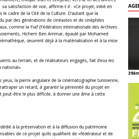
AGE
atisfaction de voir, affirme-t-il : «Ce projet, initié en
s le cadre de la Cité de la Culture. D’autant que la
u par des générations de cinéastes et de cinéphiles
naux, comme la Fiaf (Fédération internationale des Archives
atermoiements, Hichem Ben Ammar, épaulé par Mohamed
némathèque, œuvrent déjà à la matérialisation et à la mise
rris au terrain, et de réalisateurs engagés, fait d’eux les
 national».
39èm
s yeux, la pierre angulaire de la cinématographie tunisienne,
rattraper un retard, à garantir la pérennité du projet en
t peut-être le plus difficile, à donner une âme à cette
 dédié à la préservation et à la diffusion du patrimoine
ables de ce projet qu’ils qualifient de «fédérateur et de