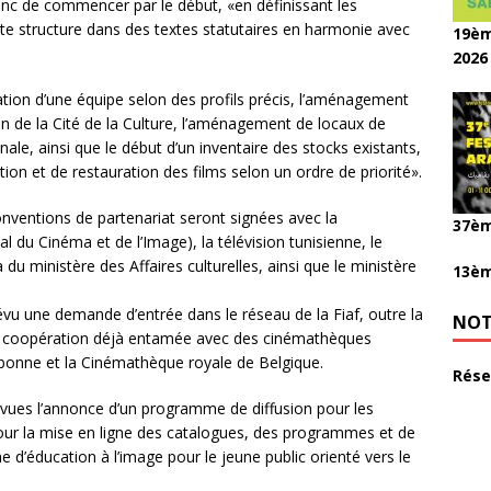
 donc de commencer par le début, «en définissant les
ette structure dans des textes statutaires en harmonie avec
19èm
2026
ation d’une équipe selon des profils précis, l’aménagement
in de la Cité de la Culture, l’aménagement de locaux de
ale, ainsi que le début d’un inventaire des stocks existants,
on et de restauration des films selon un ordre de priorité».
nventions de partenariat seront signées avec la
37èm
al du Cinéma et de l’Image), la télévision tunisienne, le
u ministère des Affaires culturelles, ainsi que le ministère
13èm
évu une demande d’entrée dans le réseau de la Fiaf, outre la
NOT
s de coopération déjà entamée avec des cinémathèques
onne et la Cinémathèque royale de Belgique.
Rése
révues l’annonce d’un programme de diffusion pour les
pour la mise en ligne des catalogues, des programmes et de
e d’éducation à l’image pour le jeune public orienté vers le