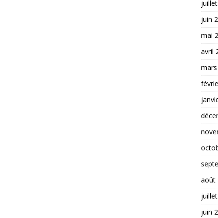
juille
juin 
mai 
avril
mars
févri
janvi
déce
nove
octo
sept
août
juille
juin 