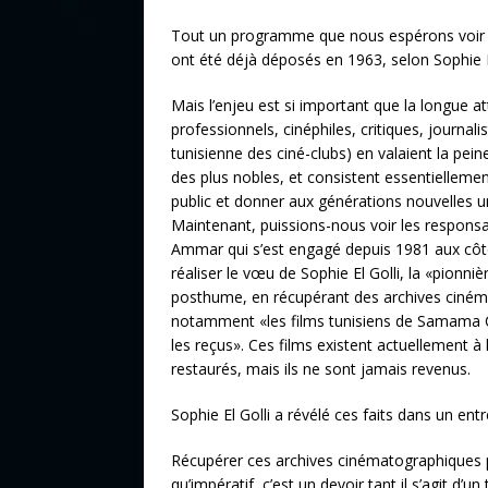
Tout un programme que nous espérons voir co
ont été déjà déposés en 1963, selon Sophie E
Mais l’enjeu est si important que la longue at
professionnels, cinéphiles, critiques, journa
tunisienne des ciné-clubs) en valaient la pei
des plus nobles, et consistent essentiellement
public et donner aux générations nouvelles
Maintenant, puissions-nous voir les respo
Ammar qui s’est engagé depuis 1981 aux côté
réaliser le vœu de Sophie El Golli, la «pio
posthume, en récupérant des archives cinéma
notamment «les films tunisiens de Samama Chi
les reçus». Ces films existent actuellement à
restaurés, mais ils ne sont jamais revenus.
Sophie El Golli a révélé ces faits dans un ent
Récupérer ces archives cinématographiques pe
qu’impératif, c’est un devoir tant il s’agit d’un