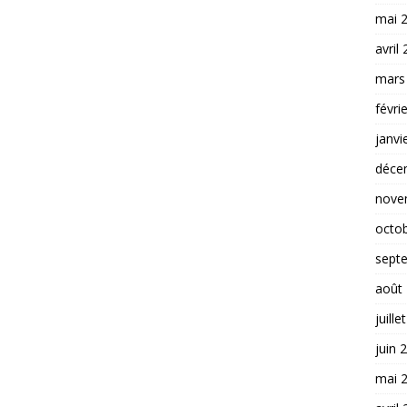
mai 
avril
mars
févri
janvi
déce
nove
octo
sept
août
juille
juin 
mai 