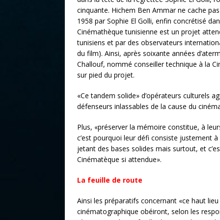
cinquante. Hichem Ben Ammar ne cache pas sa s
1958 par Sophie El Golli, enfin concrétisé dan
Cinémathèque tunisienne est un projet attend
tunisiens et par des observateurs internatio
du film). Ainsi, après soixante années d’
Challouf, nommé conseiller technique à la Ci
sur pied du projet.
«Ce tandem solide» d’opérateurs culturels ague
défenseurs inlassables de la cause du cinéma
Plus, «préserver la mémoire constitue, à leur
c’est pourquoi leur défi consiste justement à 
jetant des bases solides mais surtout, et c’es
Cinématèque si attendue».
La feuille de route
Ainsi les préparatifs concernant «ce haut lieu
cinématographique obéiront, selon les respons