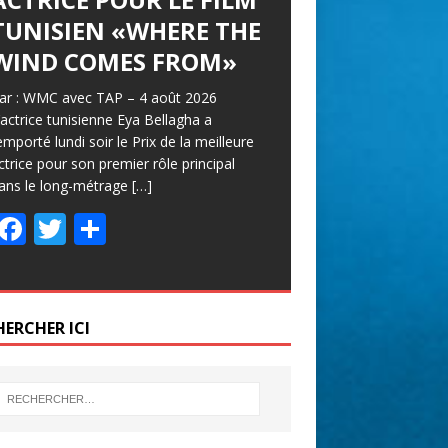
TUNISIEN «WHERE THE
WIND COMES FROM»
ar : WMC avec TAP – 4 août 2026
’actrice tunisienne Eya Bellagha a
emporté lundi soir le Prix de la meilleure
ctrice pour son premier rôle principal
ans le long-métrage
[…]
F
T
P
ac
w
ar
e
itt
ta
b
er
g
HERCHER ICI
o
er
o
k