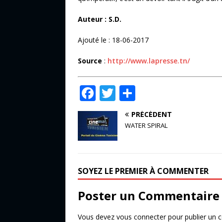
Auteur : S.D.
Ajouté le : 18-06-2017
Source
:
http://www.lapresse.tn/
F
T
P
a
w
ar
PRÉCÉDENT
c
it
ta
WATER SPIRAL
e
te
g
b
r
e
o
r
SOYEZ LE PREMIER À COMMENTER
o
Poster un Commentaire
k
Vous devez
vous connecter
pour publier un 