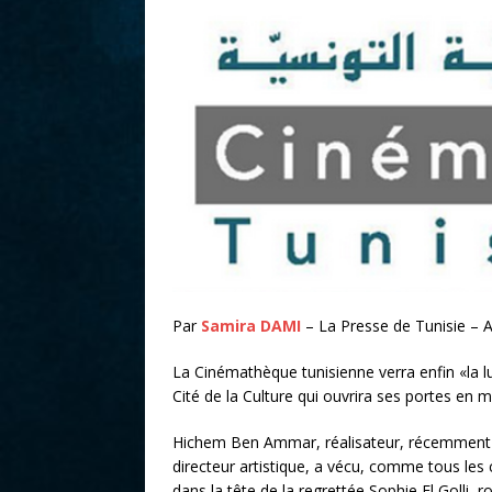
r
Par
Samira DAMI
– La Presse de Tunisie – A
La Cinémathèque tunisienne verra enfin «la lu
Cité de la Culture qui ouvrira ses portes en 
Hichem Ben Ammar, réalisateur, récemment 
directeur artistique, a vécu, comme tous les c
dans la tête de la regrettée Sophie El Golli, r