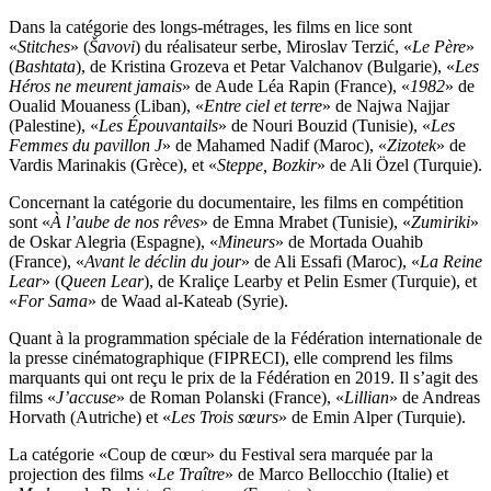
Dans la catégorie des longs-métrages, les films en lice sont
«
Stitches
» (
Šavovi
) du réalisateur serbe, Miroslav Terzić, «
Le Père
»
(
Bashtata
), de Kristina Grozeva et Petar Valchanov (Bulgarie), «
Les
Héros ne meurent jamais
» de Aude Léa Rapin (France), «
1982
» de
Oualid Mouaness (Liban), «
Entre ciel et terre
» de Najwa Najjar
(Palestine), «
Les Épouvantails
» de Nouri Bouzid (Tunisie), «
Les
Femmes du pavillon J
» de Mahamed Nadif (Maroc), «
Zizotek
» de
Vardis Marinakis (Grèce), et «
Steppe, Bozkir
» de Ali Özel (Turquie).
Concernant la catégorie du documentaire, les films en compétition
sont «
À l’aube de nos rêves
» de Emna Mrabet (Tunisie), «
Zumiriki
»
de Oskar Alegria (Espagne), «
Mineurs
» de Mortada Ouahib
(France), «
Avant le déclin du jour
» de Ali Essafi (Maroc), «
La Reine
Lear
» (
Queen Lear
), de Kraliçe Learby et Pelin Esmer (Turquie), et
«
For Sama
» de Waad al-Kateab (Syrie).
Quant à la programmation spéciale de la Fédération internationale de
la presse cinématographique (FIPRECI), elle comprend les films
marquants qui ont reçu le prix de la Fédération en 2019. Il s’agit des
films «
J’accuse
» de Roman Polanski (France), «
Lillian
» de Andreas
Horvath (Autriche) et «
Les Trois sœurs
» de Emin Alper (Turquie).
La catégorie «Coup de cœur» du Festival sera marquée par la
projection des films «
Le Traître
» de Marco Bellocchio (Italie) et