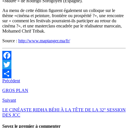
«
Madre
» de Rodrigo Sorogoyen (Espagne).
Au menu de cette édition figurent également un colloque sur le
thème «cinéma et peinture, frontière ou prospérité ?», une rencontre
sur « comment les festivals pourraient-ils participer au retour du
cinéma ?», et une masterclass encadrée par le réalisateur marocain,
Mohamed Chrif Tribak.
Source :
http://www.maptanger.ma/fr/
Facebook
Twitter
Précédent
Partager
GROS PLAN
Suivant
LE CINÉASTE RIDHA BÉHI À LA TÊTE DE LA 32° SESSION
DES JCC
Soyez le premier à commenter