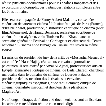
réalisé plusieurs documentaires pour les chaînes françaises et des
expositions photographiques traitant des relations complexes entre
les êtres humains.
Elle sera accompagnée de Fanny Aubert Malaurie, conseillère
cinéma au département cinéma à l’Institut français de Paris (France),
d’Irit Neidhardt, productrice, distributrice et critique de cinéma (Mec
film, Allemagne), de Hamid Benamra, réalisateur et critique de
cinéma franco-algérien, et du Tunisien Fathi Kharat, ancien
secrétaire général de Festival de Carthage et ex-directeur du Centre
national du Cinéma et de l’Image en Tunisie, fait savoir la même
source.
La mission du président du jury de la critique «Mustapha Mesnaoui»
est confiée à Nasri Hajjaj, réalisateur, écrivain et journaliste
palestinien. Il sera assisté par Amal Al Ajmal, professeur des arts en
Égypte, scénariste et critique de cinéma, de Laila Charadi, chercheur
marocaine dans le domaine du cinéma, de Lourdes Palacios,
présidente de l’association des écrivaines et écrivains
cinématographiques espagnoles, et de Adil Semmar, critique de
cinéma, journaliste marocain et directeur de la plateforme
MaghrebArt.
Neuf longs-métrages de fiction et 6 documentaires sont en lice dans
le cadre de cette édition réduite et en mode digital.