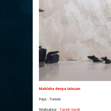
r
Mahlaha denya lalouan
Pays : Tunisie
Réalisateur :
Tarek Sardi