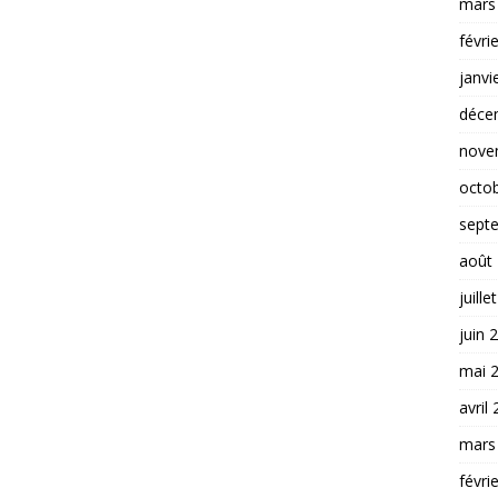
mars
févri
janvi
déce
nove
octo
sept
août
juille
juin 
mai 
avril
mars
févri