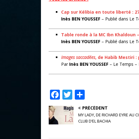
Cap sur Kélibia en toute liberté : 
Inès BEN YOUSSEF
– Publié dans Le T
Table ronde à la MC Ibn Khaldoun –
Inès BEN YOUSSEF
– Publié dans Le T
Images saccadées
, de Habib Mestiri 
Par
Inès BEN YOUSSEF
– Le Temps – P
F
T
P
a
w
ar
PRÉCÉDENT
c
it
ta
MY LADY, DE RICHARD EYRE AU CI
e
te
g
CLUB D’EL BACHIA
b
r
e