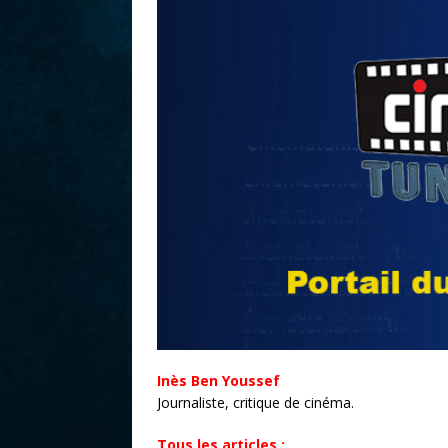
r
Inès Ben Youssef
Journaliste, critique de cinéma.
Tous les articles :