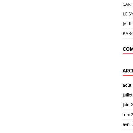
CART
LE S
JALI
BAB
COM
ARC
août
juille
juin 
mai 
avril