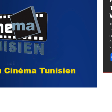
P
L
r
a
d