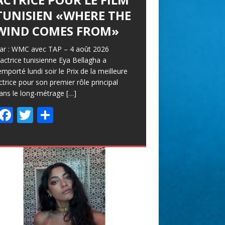
TUNISIEN «WHERE THE
WIND COMES FROM»
ar : WMC avec TAP – 4 août 2026
’actrice tunisienne Eya Bellagha a
emporté lundi soir le Prix de la meilleure
ctrice pour son premier rôle principal
ans le long-métrage
[…]
F
T
P
ac
w
ar
e
itt
ta
b
er
g
o
er
o
k