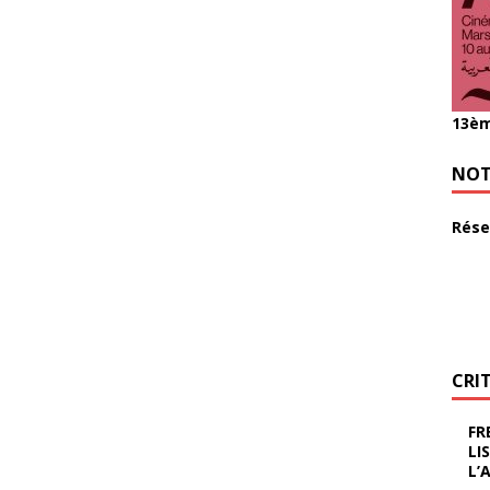
13èm
NOT
Rése
CRI
FR
LI
L’