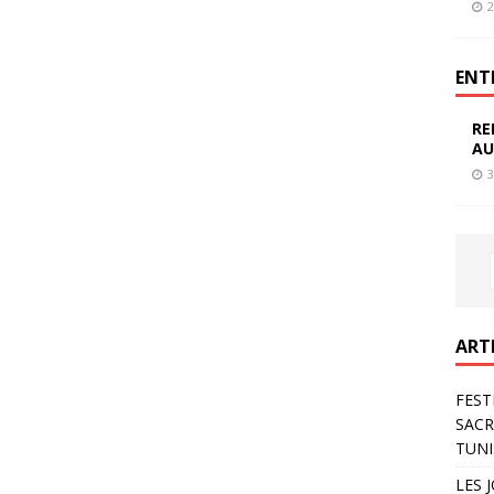
2
ENT
RE
AU
3
ART
FEST
SACR
TUNI
LES 