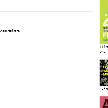
commentaire.
19èm
2026
37èm