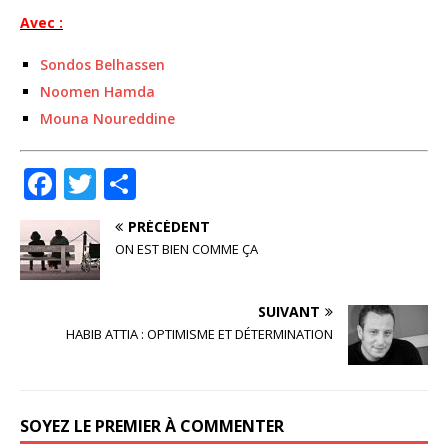
Avec :
Sondos Belhassen
Noomen Hamda
Mouna Noureddine
F
T
P
a
w
ar
PRÉCÉDENT
c
it
ta
ON EST BIEN COMME ÇA
e
te
g
b
r
e
SUIVANT
o
r
HABIB ATTIA : OPTIMISME ET DÉTERMINATION
o
k
SOYEZ LE PREMIER À COMMENTER