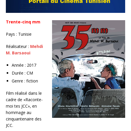
Trente-cinq mm
Pays : Tunisie
Réalisateur :
Mehdi
M. Barsaoui
Année : 2017
Durée : CM
Genre : fiction
Film réalisé dans le
cadre de «Raconte-
moi tes JCC», en
hommage au
cinquantenaire des
JCC.