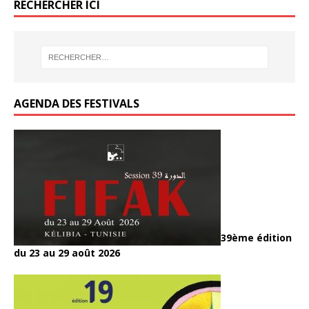
b
b
er
er
g
g
o
RECHERCHER ICI
k
k
o
o
er
er
k
o
o
k
k
AGENDA DES FESTIVALS
39ème édition
du 23 au 29 août 2026