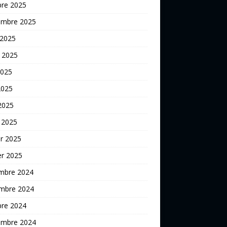
bre 2025
embre 2025
 2025
t 2025
2025
2025
 2025
 2025
er 2025
er 2025
mbre 2024
mbre 2024
bre 2024
embre 2024