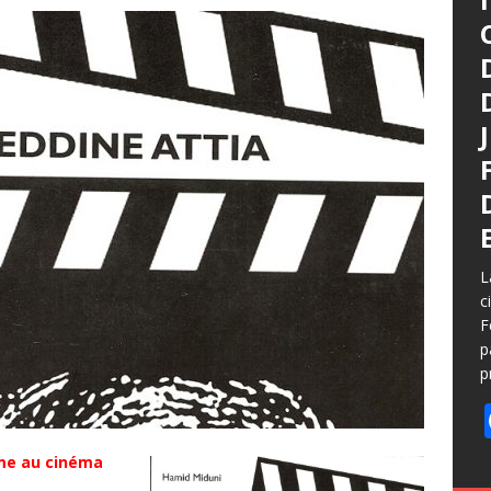
L
c
F
p
p
me au cinéma