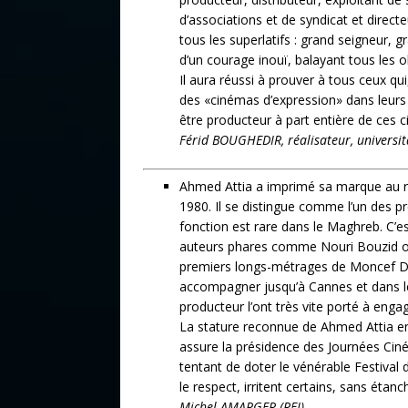
d’associations et de syndicat et direc
tous les superlatifs : grand seigneur,
d’un courage inouï, balayant tous les o
Il aura réussi à prouver à tous ceux q
des «cinémas d’expression» dans leurs
être producteur à part entière de ces 
Férid BOUGHEDIR, réalisateur, universit
Ahmed Attia a imprimé sa marque au r
1980. Il se distingue comme l’un des p
fonction est rare dans le Maghreb. C’e
auteurs phares comme Nouri Bouzid ont p
premiers longs-métrages de Moncef Dhou
accompagner jusqu’à Cannes et dans les 
producteur l’ont très vite porté à enga
La stature reconnue de Ahmed Attia en 
assure la présidence des Journées Ci
tentant de doter le vénérable Festival
le respect, irritent certains, sans éta
Michel AMARGER (RFI).