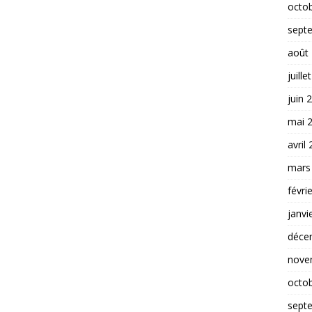
octo
sept
août
juille
juin 
mai 
avril
mars
févri
janvi
déce
nove
octo
sept