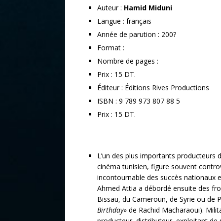
Auteur :
Hamid Miduni
Langue : français
Année de parution : 200?
Format :
Nombre de pages :
Prix : 15 DT.
Éditeur : Éditions Rives Productions
ISBN : 9 789 973 807 88 5
Prix : 15 DT.
L’un des plus importants producteurs de
cinéma tunisien, figure souvent contr
incontournable des succès nationaux e
Ahmed Attia a débordé ensuite des fro
Bissau, du Cameroun, de Syrie ou de Pa
Birthday
» de Rachid Macharaoui). Milita
producteur, distributeur, exploitant de