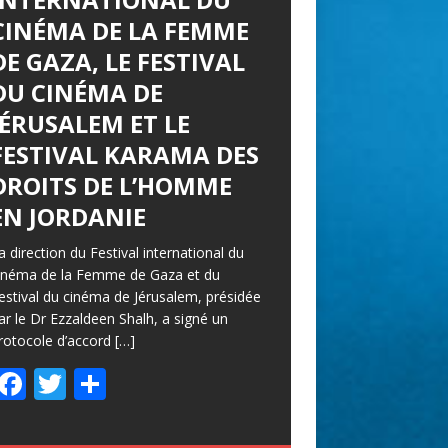
CINÉMA DE LA FEMME
DE GAZA, LE FESTIVAL
DU CINÉMA DE
JÉRUSALEM ET LE
FESTIVAL KARAMA DES
DROITS DE L’HOMME
EN JORDANIE
a direction du Festival international du
inéma de la Femme de Gaza et du
estival du cinéma de Jérusalem, présidée
ar le Dr Ezzaldeen Shalh, a signé un
rotocole d’accord
[…]
F
T
P
ac
w
ar
e
itt
ta