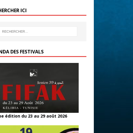
b
er
g
HERCHER ICI
o
er
o
k
NDA DES FESTIVALS
e édition du 23 au 29 août 2026