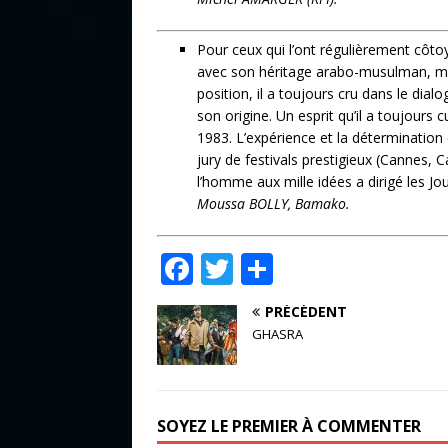
Pour ceux qui l’ont régulièrement côt
avec son héritage arabo-musulman, mai
position, il a toujours cru dans le dial
son origine. Un esprit qu’il a toujours 
1983. L’expérience et la déterminatio
jury de festivals prestigieux (Cannes, 
l’homme aux mille idées a dirigé les J
Moussa BOLLY, Bamako.
F
T
P
a
w
ar
PRÉCÉDENT
c
it
ta
GHASRA
e
te
g
b
r
e
o
r
SOYEZ LE PREMIER À COMMENTER