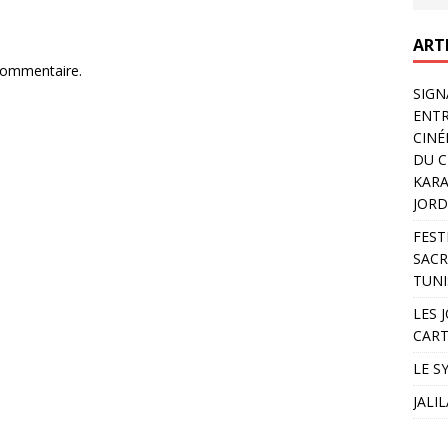
ART
commentaire.
SIGN
ENTR
CINÉ
DU C
KARA
JORD
FEST
SACR
TUNI
LES 
CART
LE S
JALI