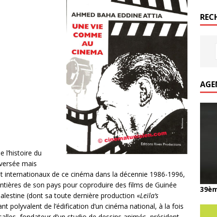
REC
AGE
 l’histoire du
oversée mais
t internationaux de ce cinéma dans la décennie 1986-1996,
ntières de son pays pour coproduire des films de Guinée
39èm
lestine (dont sa toute dernière production «
Leïla’s
nt polyvalent de l’édification d’un cinéma national, à la fois
 salles, fondateur d’un studio de dessins animés, président