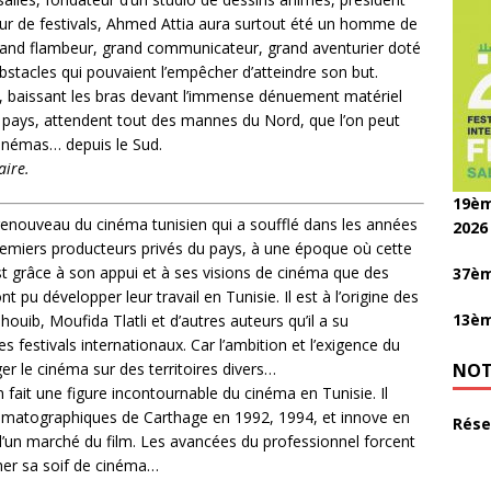
teur de festivals, Ahmed Attia aura surtout été un homme de
 grand flambeur, grand communicateur, grand aventurier doté
bstacles qui pouvaient l’empêcher d’atteindre son but.
ui, baissant les bras devant l’immense dénuement matériel
 pays, attendent tout des mannes du Nord, que l’on peut
cinémas… depuis le Sud.
aire.
19èm
enouveau du cinéma tunisien qui a soufflé dans les années
2026
remiers producteurs privés du pays, à une époque où cette
st grâce à son appui et à ses visions de cinéma que des
37èm
u développer leur travail en Tunisie. Il est à l’origine des
13èm
ib, Moufida Tlatli et d’autres auteurs qu’il a su
festivals internationaux. Car l’ambition et l’exigence du
ger le cinéma sur des territoires divers…
NOT
fait une figure incontournable du cinéma en Tunisie. Il
nématographiques de Carthage en 1992, 1994, et innove en
Rése
 d’un marché du film. Les avancées du professionnel forcent
ncher sa soif de cinéma…