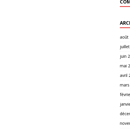
COM
ARC
août
juille
juin 
mai 
avril
mars
févri
janvi
déce
nove