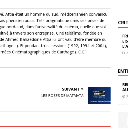
oyé, Attia était un homme du sud, méditerranéen convaincu,
s phénicien aussi. Très pragmatique dans ses prises de
CRI
ogue nord-sud, dans l’universalité du cinéma, quelle que soit
cultivé à travers son entreprise, Ciné téléfilms, fondée en
FR
n de Ahmed Bahaeddine Attia lui ont valu d’être membre du
LI
Carthage…). Et pendant trois sessions (1992, 1994 et 2004),
L’
ournées Cinématographiques de Carthage (J.C.C.).
2
ENT
RE
SUIVANT
AU
LES ROSES DE MATMATA
3