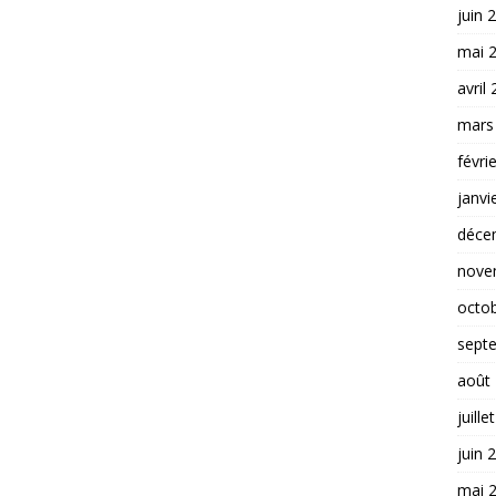
juin 
mai 
avril
mars
févri
janvi
déce
nove
octo
sept
août
juille
juin 
mai 