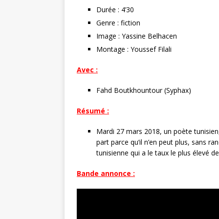
r
Durée : 4’30
Genre : fiction
Image : Yassine Belhacen
Montage : Youssef Filali
Avec :
Fahd Boutkhountour (Syphax)
Résumé :
Mardi 27 mars 2018, un poète tunisien, 
part parce qu’il n’en peut plus, sans ran
tunisienne qui a le taux le plus élevé 
Bande annonce :