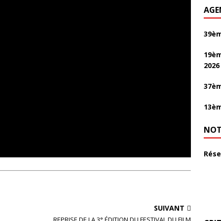
AGE
39èm
19èm
2026
37èm
13èm
NOT
Rése
SUIVANT
REPRISE DE LA 3° ÉDITION DU FESTIVAL DU FILM