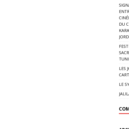
SIGN
ENTR
CINÉ
DU C
KARA
JORD
FEST
SACR
TUNI
LES 
CART
LE S
JALI
COM