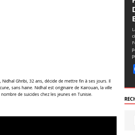
L
c
F
p
p
Nidhal Ghribi, 32 ans, décide de mettre fin à ses jours. Il
cune, sans haine. Nidhal est originaire de Kairouan, la ville
de nombre de suicides chez les jeunes en Tunisie.
REC