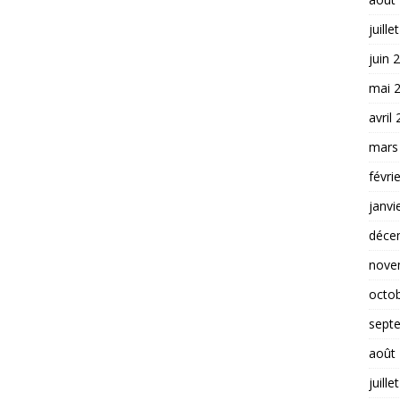
juille
juin 
mai 
avril
mars
févri
janvi
déce
nove
octo
sept
août
juille