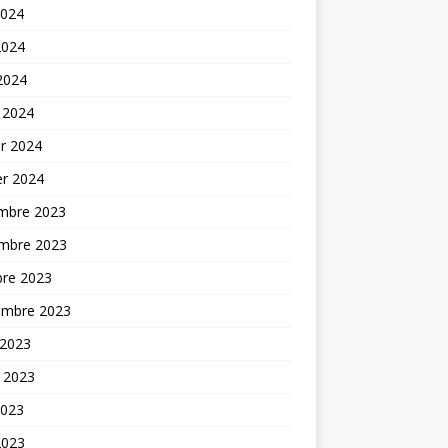
2024
2024
 2024
 2024
er 2024
er 2024
mbre 2023
mbre 2023
bre 2023
embre 2023
 2023
t 2023
2023
2023