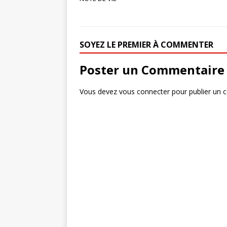
e
te
g
b
r
e
o
r
SOYEZ LE PREMIER À COMMENTER
o
Poster un Commentaire
k
Vous devez
vous connecter
pour publier un 