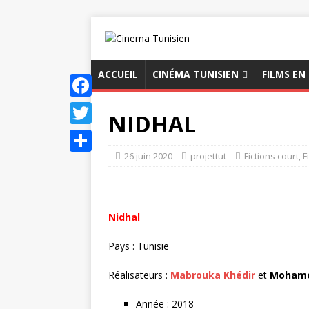
ACCUEIL
CINÉMA TUNISIEN
FILMS EN
F
NIDHAL
a
T
c
26 juin 2020
projettut
Fictions court
,
F
w
P
e
i
a
b
t
r
Nidhal
o
t
t
o
e
Pays : Tunisie
a
k
r
g
Réalisateurs :
Mabrouka Khédir
et
Mohame
e
Année : 2018