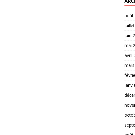
ARC
août
juille
juin 
mai 
avril
mars
févri
janvi
déce
nove
octo
sept
août