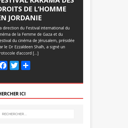
DROITS DE L’HOMME
EN JORDANIE
a direction du Festival international du
inéma de la Femme de Gaza et du
estival du cinéma de Jérusalem, présidée
ar le Dr Ezzaldeen Shalh, a signé un
rotocole d’accord
[…]
F
T
P
ac
w
ar
e
itt
ta
b
er
g
HERCHER ICI
o
er
o
k