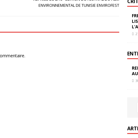
CRI
ENVIRONNEMENTAL DE TUNISIE ENVIROFEST
FR
LI
L’
2
ENT
commentaire.
RE
AU
3
ART