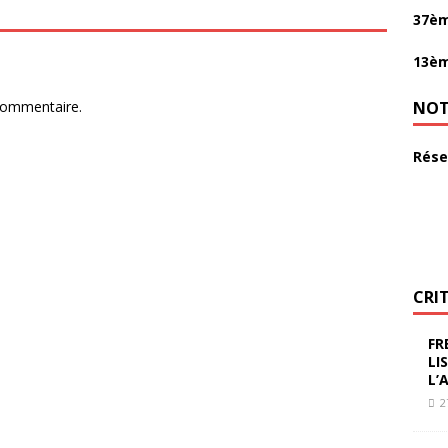
37èm
13èm
NOT
commentaire.
Rése
CRI
FR
LI
L’
2