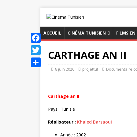
ACCUEIL
CINÉMA TUNISIEN
FILMS EN
F
CARTHAGE AN II
a
T
c
8 juin 2020
projettut
Documentaire co
w
P
e
i
a
b
t
r
Carthage an II
o
t
t
o
e
Pays : Tunisie
a
k
r
g
Réalisateur :
Khaled Barsaoui
e
Année : 2002