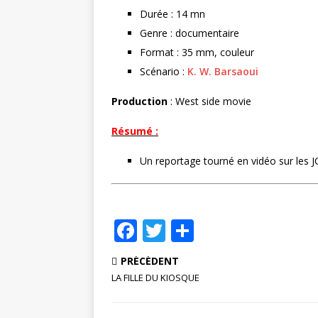
r
Durée : 14 mn
Genre : documentaire
Format : 35 mm, couleur
Scénario :
K. W. Barsaoui
Production
: West side movie
Résumé :
Un reportage tourné en vidéo sur les JC
F
T
P
a
w
ar
PRÉCÉDENT
c
it
ta
LA FILLE DU KIOSQUE
e
te
g