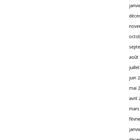
janvi
déce
nove
octo
sept
août
juille
juin 
mai 
avril
mars
févri
janvi
déce