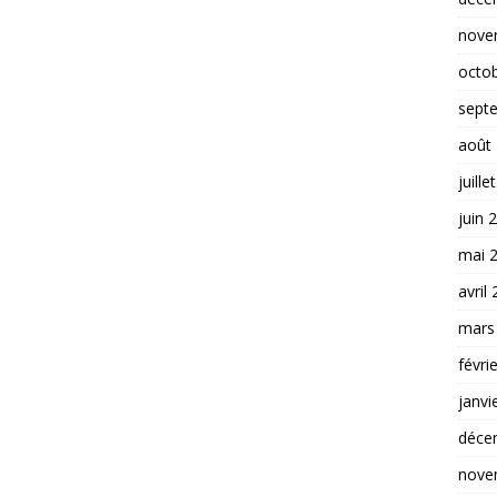
nove
octo
sept
août
juille
juin 
mai 
avril
mars
févri
janvi
déce
nove