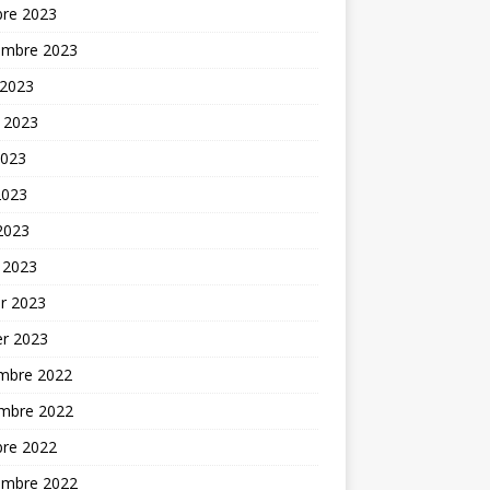
bre 2023
embre 2023
 2023
t 2023
2023
2023
 2023
 2023
er 2023
er 2023
mbre 2022
mbre 2022
bre 2022
embre 2022