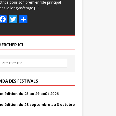
ctrice pour son premier rôle principal
ans le long-métrage
[…]
F
T
P
ac
w
ar
e
itt
ta
b
er
g
HERCHER ICI
o
er
o
k
NDA DES FESTIVALS
e édition du 23 au 29 août 2026
e édition du 28 septembre au 3 octobre