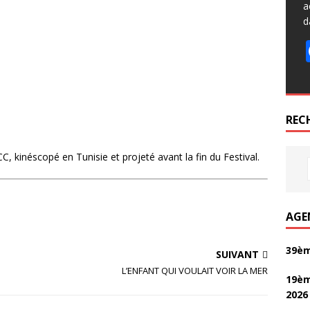
a
d
REC
C, kinéscopé en Tunisie et projeté avant la fin du Festival.
AGE
39èm
SUIVANT
L’ENFANT QUI VOULAIT VOIR LA MER
19èm
2026