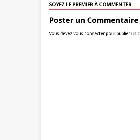
b
r
e
SOYEZ LE PREMIER À COMMENTER
o
r
Poster un Commentaire
o
k
Vous devez
vous connecter
pour publier un 