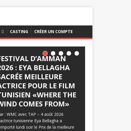
CASTING
CRÉER UN COMPTE
FESTIVAL D’AMMAN
2026 : EYA BELLAGHA
SACRÉE MEILLEURE
ACTRICE POUR LE FILM
TUNISIEN «WHERE THE
WIND COMES FROM»
ar : WMC avec TAP – 4 août 2026
’actrice tunisienne Eya Bellagha a
emporté lundi soir le Prix de la meilleure