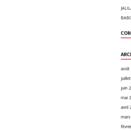
JALI
BAB
COM
ARC
août
juille
juin 
mai 
avril
mars
févri