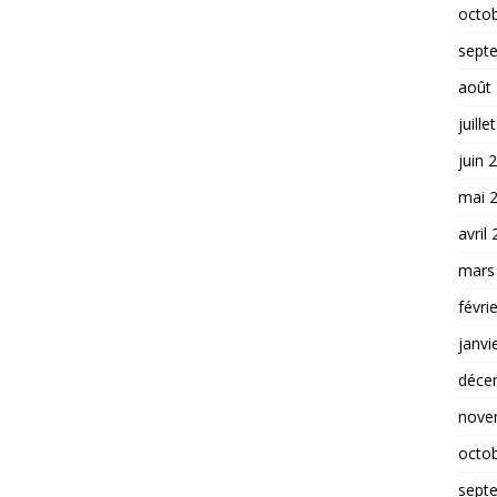
octo
sept
août
juille
juin 
mai 
avril
mars
févri
janvi
déce
nove
octo
sept