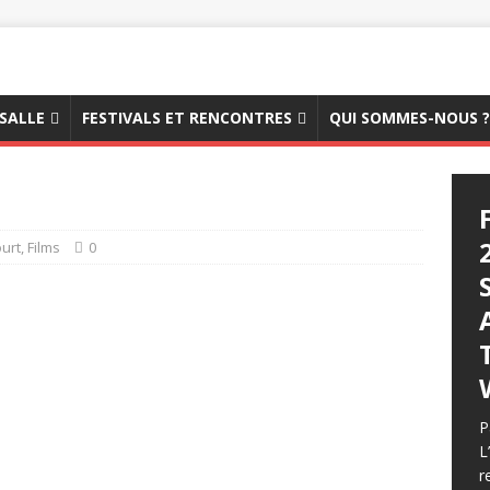
 SALLE
FESTIVALS ET RENCONTRES
QUI SOMMES-NOUS ?
urt
,
Films
0
P
L
r