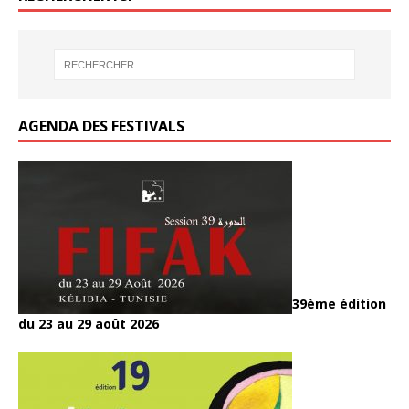
o
k
k
o
o
er
er
k
o
o
k
k
AGENDA DES FESTIVALS
39ème édition
du 23 au 29 août 2026