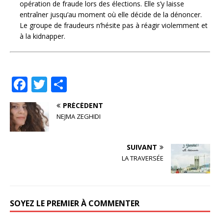
opération de fraude lors des élections. Elle s’y laisse
entraîner jusqu’au moment où elle décide de la dénoncer.
Le groupe de fraudeurs n’hésite pas à réagir violemment et
à la kidnapper.
F
T
P
a
w
ar
PRÉCÉDENT
c
it
ta
NEJMA ZEGHIDI
e
te
g
b
r
e
SUIVANT
o
r
LA TRAVERSÉE
o
k
SOYEZ LE PREMIER À COMMENTER