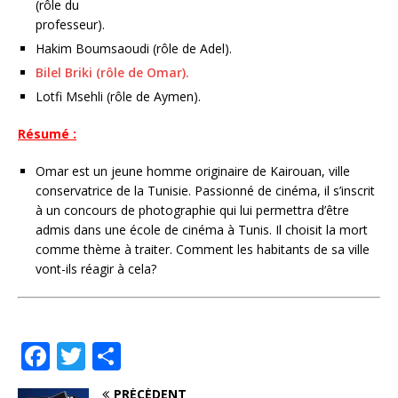
(rôle du
professeur).
Hakim Boumsaoudi (rôle de Adel).
Bilel Briki (rôle de Omar).
Lotfi Msehli (rôle de Aymen).
Résumé :
Omar est un jeune homme originaire de Kairouan, ville
conservatrice de la Tunisie. Passionné de cinéma, il s’inscrit
à un concours de photographie qui lui permettra d’être
admis dans une école de cinéma à Tunis. Il choisit la mort
comme thème à traiter. Comment les habitants de sa ville
vont-ils réagir à cela?
F
T
P
a
w
ar
PRÉCÉDENT