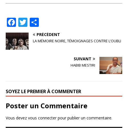
F
T
P
a
w
ar
PRÉCÉDENT
c
it
ta
LA MÉMOIRE NOIRE, TÉMOIGNAGES CONTRE L’OUBLI
e
te
g
b
r
e
SUIVANT
o
r
HABIB MESTIRI
o
k
SOYEZ LE PREMIER À COMMENTER
Poster un Commentaire
Vous devez
vous connecter
pour publier un commentaire.