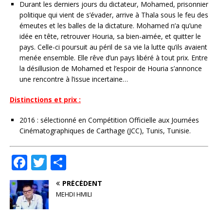
Durant les derniers jours du dictateur, Mohamed, prisonnier
politique qui vient de s’évader, arrive à Thala sous le feu des
émeutes et les balles de la dictature. Mohamed n’a qu’une
idée en tête, retrouver Houria, sa bien-aimée, et quitter le
pays. Celle-ci poursuit au péril de sa vie la lutte qu’ils avaient
menée ensemble. Elle rêve d’un pays libéré à tout prix. Entre
la désillusion de Mohamed et l’espoir de Houria s’annonce
une rencontre à l’issue incertaine…
Distinctions et prix :
2016 : sélectionné en Compétition Officielle aux Journées
Cinématographiques de Carthage (JCC), Tunis, Tunisie.
F
T
P
a
w
ar
PRÉCÉDENT
c
it
ta
MEHDI HMILI
e
te
g