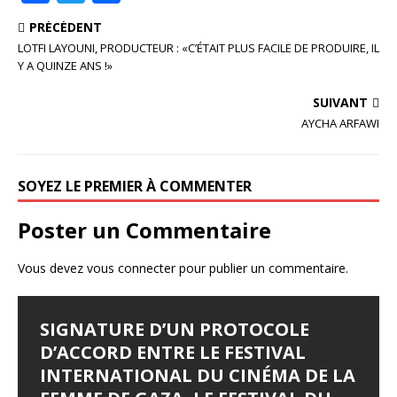
a
w
ar
PRÉCÉDENT
c
it
ta
LOTFI LAYOUNI, PRODUCTEUR : «C’ÉTAIT PLUS FACILE DE PRODUIRE, IL
e
te
g
Y A QUINZE ANS !»
b
r
e
SUIVANT
o
r
AYCHA ARFAWI
o
k
SOYEZ LE PREMIER À COMMENTER
Poster un Commentaire
Vous devez
vous connecter
pour publier un commentaire.
SIGNATURE D’UN PROTOCOLE
D’ACCORD ENTRE LE FESTIVAL
INTERNATIONAL DU CINÉMA DE LA