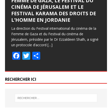
FEMME DE GAZA, LE FESTIVAL DU
CINÉMA DE JÉRUSALEM ET LE
FESTIVAL KARAMA DES DROITS DE
L’HOMME EN JORDANIE
La direction du Festival international du cinéma de la
Femme de Gaza et du Festival du cinéma de
Jérusalem, présidée par le Dr Ezzaldeen Shalh, a signé
un protocole d’accord
[…]
F
T
P
ac
w
ar
e
itt
ta
b
er
g
RECHERCHER ICI
o
er
o
k