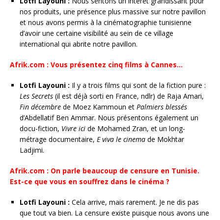
Lotfi Layouni :
Nous sentons un intérêt grandissant pour
nos produits, une présence plus massive sur notre pavillon
et nous avons permis à la cinématographie tunisienne
d’avoir une certaine visibilité au sein de ce village
international qui abrite notre pavillon.
Afrik.com : Vous présentez cinq films à Cannes…
Lotfi Layouni :
Il y a trois films qui sont de la fiction pure :
Les Secrets
(il est déjà sorti en France, ndlr) de Raja Amari,
Fin décembre
de Moez Kammoun et
Palmiers blessés
d’Abdellatif Ben Ammar. Nous présentons également un
docu-fiction,
Vivre ici
de Mohamed Zran, et un long-
métrage documentaire,
E viva le cinema
de Mokhtar
Ladjimi.
Afrik.com : On parle beaucoup de censure en Tunisie.
Est-ce que vous en souffrez dans le cinéma ?
Lotfi Layouni :
Cela arrive, mais rarement. Je ne dis pas
que tout va bien. La censure existe puisque nous avons une