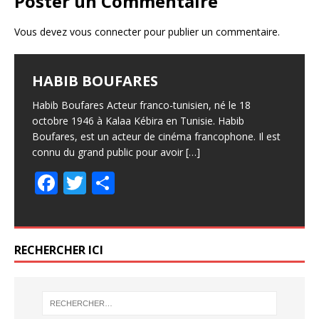
Poster un Commentaire
Vous devez
vous connecter
pour publier un commentaire.
HABIB BOUFARES
Habib Boufares Acteur franco-tunisien, né le 18
octobre 1946 à Kalaa Kébira en Tunisie. Habib
Boufares, est un acteur de cinéma francophone. Il est
connu du grand public pour avoir
[…]
F
T
P
ac
w
ar
e
itt
ta
b
er
g
RECHERCHER ICI
o
er
o