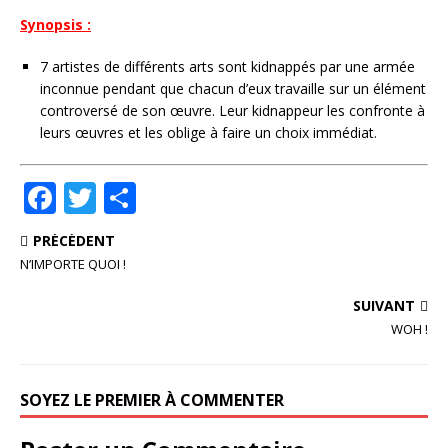
Synopsis :
7 artistes de différents arts sont kidnappés par une armée
inconnue pendant que chacun d’eux travaille sur un élément
controversé de son œuvre. Leur kidnappeur les confronte à
leurs œuvres et les oblige à faire un choix immédiat.
F
T
P
a
w
ar
PRÉCÉDENT
c
it
ta
N’IMPORTE QUOI !
e
te
g
SUIVANT
b
r
e
WOH !
o
r
o
SOYEZ LE PREMIER À COMMENTER
k