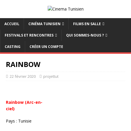
ACCUEIL
CINÉMA TUNISIEN
FILMS EN SALLE
FESTIVALS ET RENCONTRES
QUI SOMMES-NOUS ?
CASTING
CRÉER UN COMPTE
RAINBOW
22 février 2020
projettut
Rainbow (Arc-en-
ciel)
Pays : Tunisie