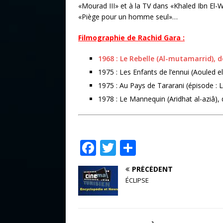
«Mourad III» et à la
TV dans «Khaled Ibn El-W
«Piège pour un homme seul»…
Filmographie de Rachid Gara :
1968 : Le Rebelle (Al-mutamarrid), d
1975 : Les Enfants de l’ennui (Aouled e
1975 : Au Pays de Tararani (épisode : 
1978 : Le Mannequin (Aridhat al-aziâ),
F
T
P
a
w
ar
PRÉCÉDENT
c
it
ta
ÉCLIPSE
e
te
g
b
r
e