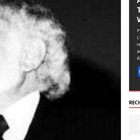
P
L
r
a
d
REC