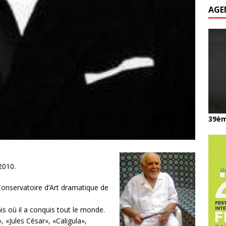
AGE
39èm
2010.
Conservatoire d’Art dramatique de
nis où il a conquis tout le monde.
 «Jules César», «Caligula»,