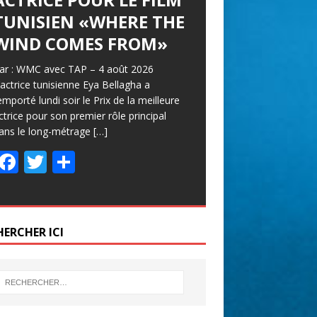
TUNISIEN «WHERE THE
WIND COMES FROM»
ar : WMC avec TAP – 4 août 2026
’actrice tunisienne Eya Bellagha a
emporté lundi soir le Prix de la meilleure
ctrice pour son premier rôle principal
ans le long-métrage
[…]
F
T
P
ac
w
ar
e
itt
ta
b
er
g
HERCHER ICI
o
er
o
k