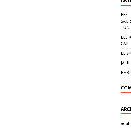
ART
FEST
SACR
TUNI
LES 
CART
LE S
JALI
BAB
COM
ARC
août