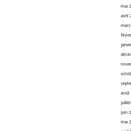
mai 
avril
mars
févri
janvi
déce
nove
octo
sept
août
juille
juin 
mai 