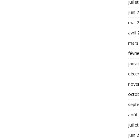
juille
juin 
mai 
avril
mars
févri
janvi
déce
nove
octo
sept
août
juille
juin 