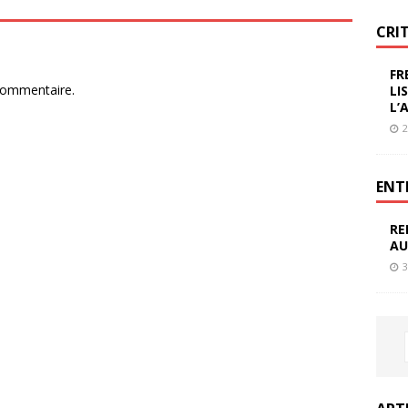
CRI
FR
commentaire.
LI
L’
2
ENT
RE
AU
3