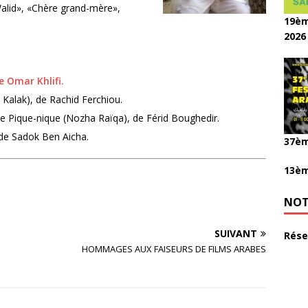
alid», «Chère grand-mère»,
19èm
2026
e Omar Khlifi.
l Kalak), de Rachid Ferchiou.
Le Pique-nique (Nozha Raïqa), de Férid Boughedir.
 de Sadok Ben Aicha.
37èm
13èm
NOT
SUIVANT
Rése
HOMMAGES AUX FAISEURS DE FILMS ARABES