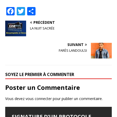
F
T
P
a
w
ar
PRÉCÉDENT
c
it
ta
LA NUIT SACRÉE
e
te
g
b
r
e
SUIVANT
o
r
FARÈS LANDOULSI
o
k
SOYEZ LE PREMIER À COMMENTER
Poster un Commentaire
Vous devez
vous connecter
pour publier un commentaire.
SIGNATURE D’UN PROTOCOLE
FESTIVAL D’AMMAN 2026 : EYA
LES JOURNÉES
LE SYNDROME DE DJAMILA
JALILA BORHANE