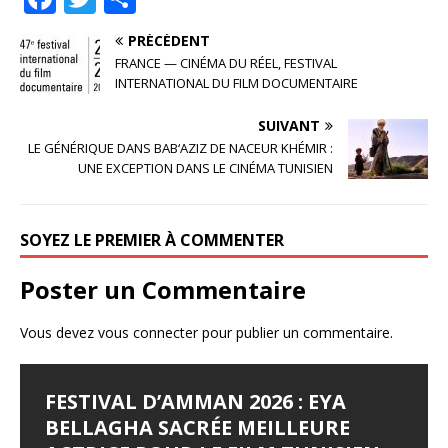
a
w
ar
PRÉCÉDENT
c
it
ta
FRANCE — CINÉMA DU RÉEL, FESTIVAL
e
te
g
INTERNATIONAL DU FILM DOCUMENTAIRE
b
r
e
SUIVANT
o
r
LE GÉNÉRIQUE DANS BAB‘AZIZ DE NACEUR KHÉMIR :
UNE EXCEPTION DANS LE CINÉMA TUNISIEN
o
k
SOYEZ LE PREMIER À COMMENTER
Poster un Commentaire
Vous devez
vous connecter
pour publier un commentaire.
FESTIVAL D’AMMAN 2026 : EYA
LES JOURNÉES
LE SYNDROME DE DJAMILA
JALILA BORHANE
BABOUNA BEN AYED
BELLAGHA SACRÉE MEILLEURE
CINÉMATOGRAPHIQUES DE
Le Syndrome de Djamila Pays : Tunisie Réalisateur :
Jalila Borhane Actrice. Filmographie de Jalila Borhane,
Babouna Ben Ayed Actrice. Filmographie de Babouna