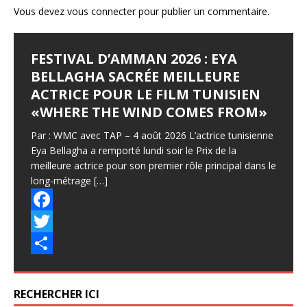
Vous devez
vous connecter
pour publier un commentaire.
FESTIVAL D’AMMAN 2026 : EYA
BELLAGHA SACRÉE MEILLEURE
ACTRICE POUR LE FILM TUNISIEN
«WHERE THE WIND COMES FROM»
Par : WMC avec TAP – 4 août 2026 L’actrice tunisienne
Eya Bellagha a remporté lundi soir le Prix de la
meilleure actrice pour son premier rôle principal dans le
long-métrage
[…]
F
a
T
c
w
P
e
i
a
RECHERCHER ICI