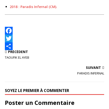
2018 : Paradis Infernal (CM).
F
a
T
PRÉCÉDENT
c
w
P
TAOUFIK EL AYEB
e
i
a
SUIVANT
b
t
r
PARADIS INFERNAL
o
t
t
o
e
a
SOYEZ LE PREMIER À COMMENTER
k
r
g
e
Poster un Commentaire
r