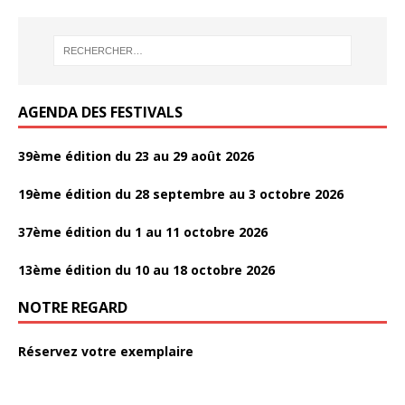
b
t
r
o
t
t
o
e
a
k
r
g
AGENDA DES FESTIVALS
e
r
39ème édition du 23 au 29 août 2026
19ème édition du 28 septembre au 3 octobre 2026
37ème édition du 1 au 11 octobre 2026
13ème édition du 10 au 18 octobre 2026
NOTRE REGARD
Réservez votre exemplaire