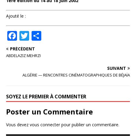
1ère édition du 14 au 18 Juin 2002
Ajouté le :
F
T
P
a
w
ar
PRÉCÉDENT
c
it
ta
ABDELAZIZ MEHRZI
e
te
g
SUIVANT
b
r
e
ALGÉRIE — RENCONTRES CINÉMATOGRAPHIQUES DE BÉJAÏA
o
r
o
SOYEZ LE PREMIER À COMMENTER
k
Poster un Commentaire
Vous devez
vous connecter
pour publier un commentaire.