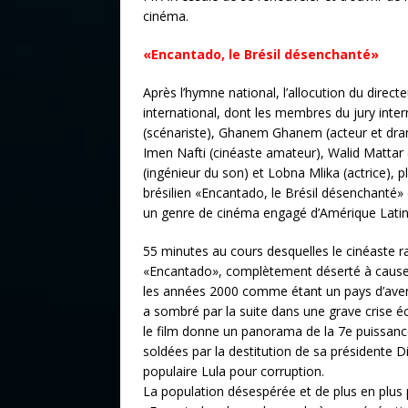
cinéma.
«Encantado, le Brésil désenchanté»
Après l’hymne national, l’allocution du direct
international, dont les membres du jury inte
(scénariste), Ghanem Ghanem (acteur et drama
Imen Nafti (cinéaste amateur), Walid Mattar 
(ingénieur du son) et Lobna Mlika (actrice), p
brésilien «Encantado, le Brésil désenchanté» 
un genre de cinéma engagé d’Amérique Latin
55 minutes au cours desquelles le cinéaste ra
«Encantado», complètement déserté à cause 
les années 2000 comme étant un pays d’aveni
a sombré par la suite dans une grave crise é
le film donne un panorama de la 7e puissan
soldées par la destitution de sa présidente
populaire Lula pour corruption.
La population désespérée et de plus en plus pa