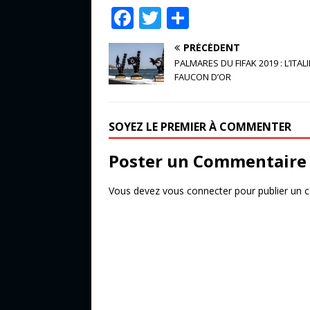
F
T
P
a
w
ar
PRÉCÉDENT
c
it
ta
PALMARES DU FIFAK 2019 : L’ITALI
e
te
g
FAUCON D’OR
b
r
e
o
r
SOYEZ LE PREMIER À COMMENTER
o
Poster un Commentaire
k
Vous devez
vous connecter
pour publier un 