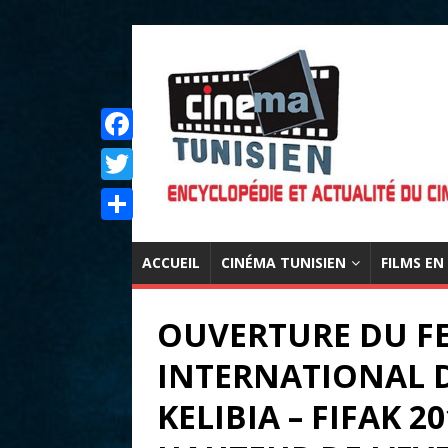
F
a
T
c
w
P
e
i
ACCUEIL
CINÉMA TUNISIEN
FILMS EN
a
b
t
r
o
OUVERTURE DU FE
t
t
o
e
INTERNATIONAL 
a
k
r
g
KELIBIA – FIFAK 20
e