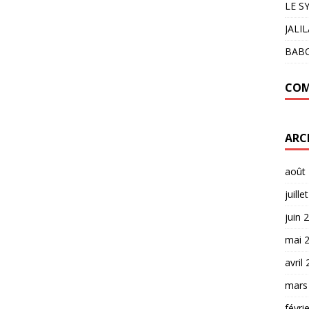
LE S
JALI
BAB
COM
ARC
août
juille
juin 
mai 
avril
mars
févri