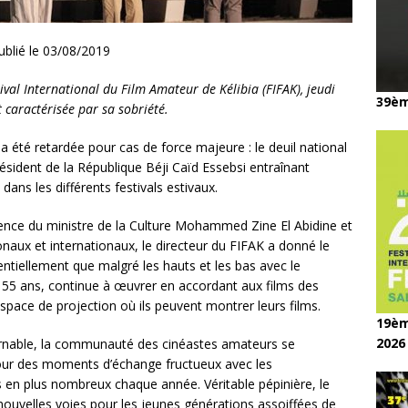
ublié le 03/08/2019
ival International du Film Amateur de Kélibia (FIFAK), jeudi
39èm
t caractérisée par sa sobriété.
on a été retardée pour cas de force majeure : le deuil national
ésident de la République Béji Caïd Essebsi entraînant
 dans les différents festivals estivaux.
sence du ministre de la Culture Mohammed Zine El Abidine et
tionaux et internationaux, le directeur du FIFAK a donné le
entiellement que malgré les hauts et les bas avec le
es 55 ans, continue à œuvrer en accordant aux films des
space de projection où ils peuvent montrer leurs films.
19èm
2026
rnable, la communauté des cinéastes amateurs se
ur des moments d’échange fructueux avec les
s en plus nombreux chaque année. Véritable pépinière, le
 nouvelles voies pour les jeunes générations assoiffées de