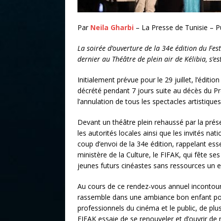
Par
Neila Gharbi
– La Presse de Tunisie – P
La soirée d’ouverture de la 34e édition du Fest
dernier au Théâtre de plein air de Kélibia, s’es
Initialement prévue pour le 29 juillet, l’éditi
décrété pendant 7 jours suite au décès du Pr
l’annulation de tous les spectacles artistiques
Devant un théâtre plein rehaussé par la pré
les autorités locales ainsi que les invités na
coup d’envoi de la 34e édition, rappelant ess
ministère de la Culture, le FIFAK, qui fête s
jeunes futurs cinéastes sans ressources un e
Au cours de ce rendez-vous annuel incontou
rassemble dans une ambiance bon enfant po
professionnels du cinéma et le public, de plu
FIFAK essaie de se renouveler et d’ouvrir de