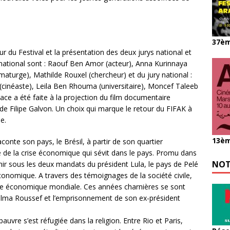
37èm
eur du Festival et la présentation des deux jurys national et
rnational sont : Raouf Ben Amor (acteur), Anna Kurinnaya
turge), Mathilde Rouxel (chercheur) et du jury national :
(cinéaste), Leila Ben Rhouma (universitaire), Moncef Taleeb
lace a été faite à la projection du film documentaire
de Filipe Galvon. Un choix qui marque le retour du FIFAK à
e.
13èm
conte son pays, le Brésil, à partir de son quartier
de la crise économique qui sévit dans le pays. Promu dans
NOT
r sous les deux mandats du président Lula, le pays de Pelé
conomique. A travers des témoignages de la société civile,
ce économique mondiale. Ces années charnières se sont
 Dilma Roussef et l’emprisonnement de son ex-président
uvre s’est réfugiée dans la religion. Entre Rio et Paris,