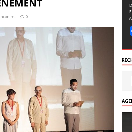
VENEMENT
D
F
Rencontres
0
A
REC
AGE