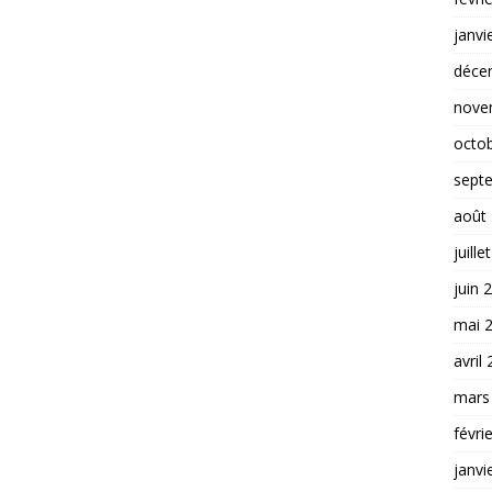
janvi
déce
nove
octo
sept
août
juille
juin 
mai 
avril
mars
févri
janvi