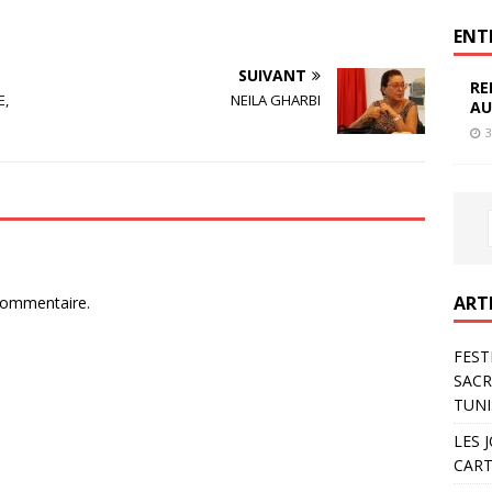
ENT
SUIVANT
RE
E,
NEILA GHARBI
AU
3
ART
commentaire.
FEST
SACR
TUNI
LES 
CART