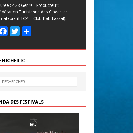
urée : 4’28 Genre : Producteur :
édération Tunisienne des Cinéastes
mateurs (FTCA – Club Bab Lassal).
F
T
P
ac
w
ar
e
itt
ta
b
er
g
HERCHER ICI
o
er
o
k
NDA DES FESTIVALS