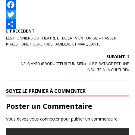
F
a
T
PRÉCÉDENT
c
w
P
LES PIONNIERS DU THEATRE ET DE LA TV EN TUNISIE – HASSEN
e
i
a
KHALSI : UNE FIGURE TRÈS FAMILIÈRE ET MARQUANTE
b
t
r
SUIVANT
o
t
t
NEJIB AYED (PRODUCTEUR TUNISIEN) : «LE PIRATAGE EST UNE
INSULTE A LA CULTURE»
o
e
a
k
r
g
SOYEZ LE PREMIER À COMMENTER
e
r
Poster un Commentaire
Vous devez
vous connecter
pour publier un commentaire.