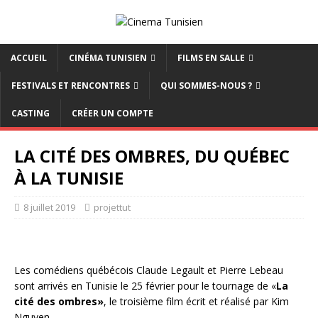
ACCUEIL
CINÉMA TUNISIEN
FILMS EN SALLE
FESTIVALS ET RENCONTRES
QUI SOMMES-NOUS ?
CASTING
CRÉER UN COMPTE
LA CITÉ DES OMBRES, DU QUÉBEC
À LA TUNISIE
8 juillet 2019
projettut
Les comédiens québécois Claude Legault et Pierre Lebeau
sont arrivés en Tunisie le 25 février pour le tournage de «
La
cité des ombres»
, le troisième film écrit et réalisé par Kim
Nguyen.