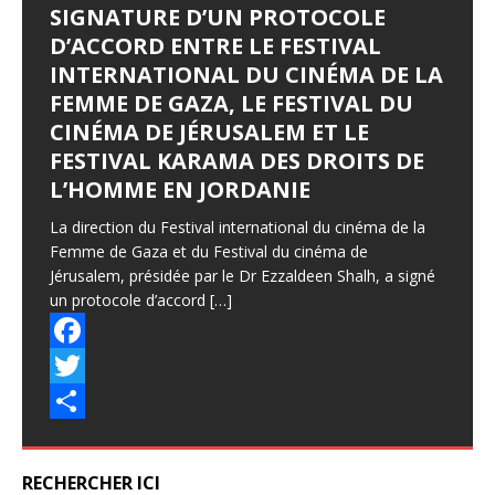
SIGNATURE D’UN PROTOCOLE
D’ACCORD ENTRE LE FESTIVAL
INTERNATIONAL DU CINÉMA DE LA
FEMME DE GAZA, LE FESTIVAL DU
CINÉMA DE JÉRUSALEM ET LE
FESTIVAL KARAMA DES DROITS DE
L’HOMME EN JORDANIE
La direction du Festival international du cinéma de la
Femme de Gaza et du Festival du cinéma de
Jérusalem, présidée par le Dr Ezzaldeen Shalh, a signé
un protocole d’accord
[…]
F
a
T
c
w
P
e
i
a
RECHERCHER ICI