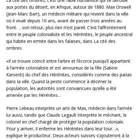
La cité des ombres, c’est une fable humaniste qui se déroule
aux portes du désert, en Afrique, autour de 1880. Max Orswell
(Jean-Marc Barr), un médecin militaire qui revient dans la ville
où il vivait depuis 10 ans, avant de passer trois années au
front. ہ son retour, plus rien n’est pareil. C’est l’affrontement
entre le peuple colonialiste et les Hérénites, le peuple ancestral
qui habite en ermite dans les falaises, dans La cité des
ombres.
«Il se trouve coincé entre l’arbre et l’écorce puisqu’il appartient
à l’armée colonialiste et est amoureux de la fille (Sabine
Karsenti) du chef des Hérénites, considérés comme des parias
dans la ville. Quand la peste commence à décimer la
population, les autorités sont convaincues qu’elle a été
amenée par les Hérénites…
Pierre Lebeau interprète un ami de Max, médecin dans l’armée
lui aussi, tandis que Claude Legault interprète le méchant, le
colonel en chef chargé de protéger la population coloniale.
Pour y arriver, il enferme les Hérénites dans leur tour…»,
explique le producteur. Deux acteurs suisses s’ajouteront à la