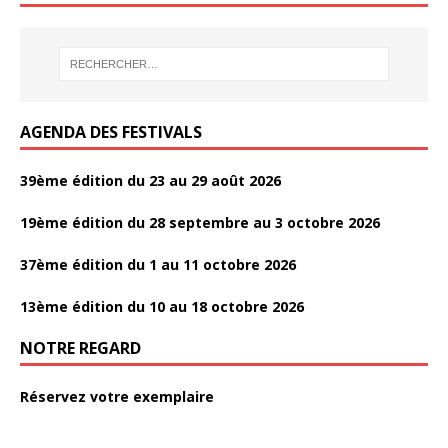
b
t
r
o
t
t
o
e
a
k
r
g
AGENDA DES FESTIVALS
e
r
39ème édition du 23 au 29 août 2026
19ème édition du 28 septembre au 3 octobre 2026
37ème édition du 1 au 11 octobre 2026
13ème édition du 10 au 18 octobre 2026
NOTRE REGARD
Réservez votre exemplaire