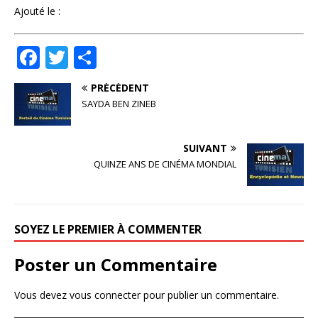
Ajouté le :
F
T
P
a
w
ar
PRÉCÉDENT
c
it
ta
SAYDA BEN ZINEB
e
te
g
b
r
e
SUIVANT
o
r
QUINZE ANS DE CINÉMA MONDIAL
o
k
SOYEZ LE PREMIER À COMMENTER
Poster un Commentaire
Vous devez
vous connecter
pour publier un commentaire.