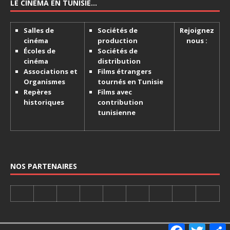
LE CINÉMA EN TUNISIE…
Salles de
Sociétés de
Rejoignez
cinéma
production
nous :
Écoles de
Sociétés de
cinéma
distribution
Associations et
Films étrangers
Organismes
tournés en Tunisie
Repères
Films avec
historiques
contribution
tunisienne
NOS PARTENAIRES
F
T