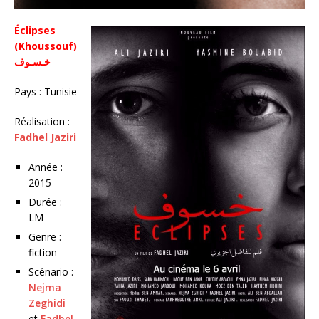
Éclipses
(Khoussouf)
خـسـوف
Pays : Tunisie
Réalisation :
Fadhel Jaziri
Année :
2015
Durée :
LM
Genre :
fiction
Scénario :
Nejma
Zeghidi
et
Fadhel