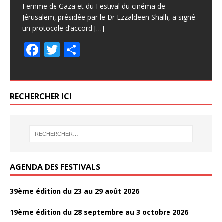
e
itt
ta
F
F
T
T
P
P
Femme de Gaza et du Festival du cinéma de
e
itt
ta
b
er
g
Jérusalem, présidée par le Dr Ezzaldeen Shalh, a signé
ac
ac
w
w
ar
ar
b
er
g
un protocole d’accord
[…]
o
er
e
e
itt
itt
ta
ta
o
er
F
T
P
o
b
b
er
er
g
g
o
ac
w
ar
k
o
o
er
er
k
e
itt
ta
o
o
b
er
g
RECHERCHER ICI
k
k
o
er
o
k
AGENDA DES FESTIVALS
39ème édition du 23 au 29 août 2026
19ème édition du 28 septembre au 3 octobre 2026