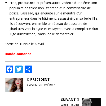
Hind, productrice et présentatrice-vedette d’une émission
populaire de télévision, s’éprend d’un commissaire de
police, Lassâad, qui enquête sur le meurtre d’un
entrepreneur dans le bâtiment, assassiné par sa belle-fille.
Ils découvrent ensemble un réseau de passeurs de
jihadistes vers la Syrie et essayent, avec la complicité d’un
juge d’instruction, Iyadh, de le démanteler.
Sortie en Tunisie le 6 avril
Bande-annonce :
F
T
P
a
w
ar
PRÉCÉDENT
c
it
ta
CASTING NUMÉRO 1
e
te
g
b
r
e
SUIVANT
FADHEL JAZIRI