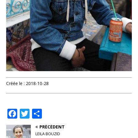
Créée le : 2018-10-28
F
T
P
a
w
ar
PRÉCÉDENT
c
it
ta
LEILA BOUZID