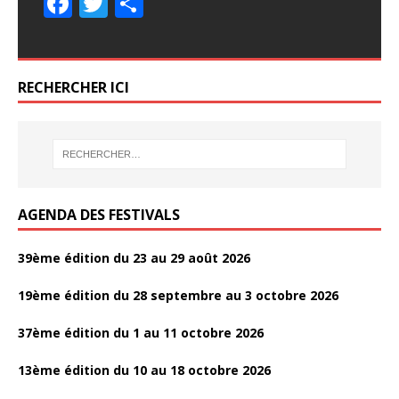
F
T
P
o
b
b
er
er
g
g
o
ac
w
ar
k
o
o
er
er
k
e
itt
ta
o
o
b
er
g
RECHERCHER ICI
k
k
o
er
o
k
AGENDA DES FESTIVALS
39ème édition du 23 au 29 août 2026
19ème édition du 28 septembre au 3 octobre 2026
37ème édition du 1 au 11 octobre 2026
13ème édition du 10 au 18 octobre 2026