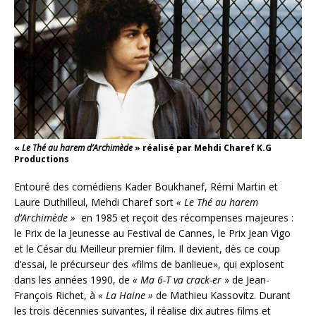
«
Le Thé au harem d’Archimède
» réalisé par Mehdi Charef K.G
Productions
Entouré des comédiens Kader Boukhanef, Rémi Martin et
Laure Duthilleul, Mehdi Charef sort
«
Le Thé au harem
d’Archimède »
en 1985 et reçoit des récompenses majeures :
le Prix de la Jeunesse au Festival de Cannes, le Prix Jean Vigo
et le César du Meilleur premier film. Il devient, dès ce coup
d’essai, le précurseur des «films de banlieue», qui explosent
dans les années 1990, de
«
Ma 6-T va crack-er
» de Jean-
François Richet, à
«
La Haine »
de Mathieu Kassovitz. Durant
les trois décennies suivantes, il réalise dix autres films et