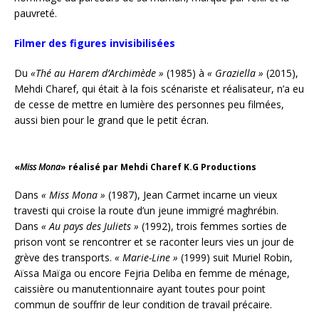
pauvreté.
Filmer des figures invisibilisées
Du
«
Thé au Harem d’Archimède »
(1985) à
«
Graziella »
(2015),
Mehdi Charef, qui était à la fois scénariste et réalisateur, n’a eu
de cesse de mettre en lumière des personnes peu filmées,
aussi bien pour le grand que le petit écran.
«
Miss Mona
» réalisé par Mehdi Charef K.G Productions
Dans
«
Miss Mona »
(1987), Jean Carmet incarne un vieux
travesti qui croise la route d’un jeune immigré maghrébin.
Dans
«
Au pays des Juliets »
(1992), trois femmes sorties de
prison vont se rencontrer et se raconter leurs vies un jour de
grève des transports.
«
Marie-Line »
(1999) suit Muriel Robin,
Aïssa Maïga ou encore Fejria Deliba en femme de ménage,
caissière ou manutentionnaire ayant toutes pour point
commun de souffrir de leur condition de travail précaire.