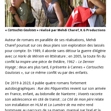
«
Cartouches Gauloises
» réalisé par Mehdi Charef, K.G Productions
Auteur de romans en parallèle de ses réalisations, Mehdi
Charef poursuit sur ces deux plans son exploration des laissés
pour compte. En 1989, il aborde sans détour la guerre d’Algérie
avec
Le Harki de Mériem
en littérature ; en 2005, la toute fin du
conflit lui inspire une pièce de théâtre,
1962 – Le Dernier
Voyage ;
deux ans plus tard, il présente à Cannes
«
Cartouches
Gauloises »
, sur ce même conflit vu par des enfants.
De 2019 à 2023, il publie quatre romans fortement
autobiographiques :
Rue des Pâquerettes
revient sur son arrivée
en France, enfant, au bidonville de Nanterre ;
Vivants
raconte
son adolescence en cité de transit ;
La Cité de mon père
relate
son installation en HLM et
La Lumière de ma mère
rend
hommage au parcours de sa maman, marqué par l’exil et la