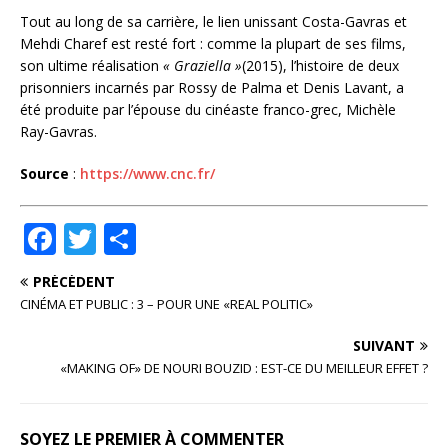
Tout au long de sa carrière, le lien unissant Costa-Gavras et
Mehdi Charef est resté fort : comme la plupart de ses films,
son ultime réalisation
«
Graziella
»
(2015), l’histoire de deux
prisonniers incarnés par Rossy de Palma et Denis Lavant, a
été produite par l’épouse du cinéaste franco-grec, Michèle
Ray-Gavras.
Source
:
https://www.cnc.fr/
F
T
P
a
w
ar
PRÉCÉDENT
c
it
ta
CINÉMA ET PUBLIC : 3 – POUR UNE «REAL POLITIC»
e
te
g
SUIVANT
b
r
e
«MAKING OF» DE NOURI BOUZID : EST-CE DU MEILLEUR EFFET ?
o
r
o
SOYEZ LE PREMIER À COMMENTER