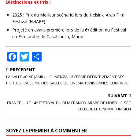
Distinctions et Prix :
2025 : Prix du Meilleur scénario lors du Helsinki Arab Film
Festival (HelAFF).
Projeté en avant-première lors de la 6ᵉ édition du Festival
du Film arabe de Casablanca, Maroc.
F
T
P
a
w
ar
PRÉCÉDENT
c
it
ta
LA SALLE «CINÉ JAMIL» – EL MENZAH 6 FERME DÉFINITIVEMENT SES
e
te
g
PORTES : L’AGONIE DES SALLES DE CINÉMA TUNISIENNES CONTINUE
b
r
e
SUIVANT
o
r
FRANCE — LE 14° FESTIVAL DU FILM FRANCO-ARABE DE NOISY-LE-SEC
CÉLÈBRE LE CINÉMA TUNISIEN
o
k
SOYEZ LE PREMIER À COMMENTER