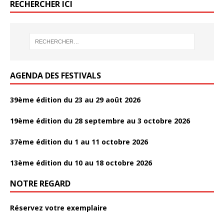
b
b
er
er
g
g
o
RECHERCHER ICI
k
k
o
o
er
er
k
o
o
k
k
AGENDA DES FESTIVALS
39ème édition du 23 au 29 août 2026
19ème édition du 28 septembre au 3 octobre 2026
37ème édition du 1 au 11 octobre 2026
13ème édition du 10 au 18 octobre 2026
NOTRE REGARD
Réservez votre exemplaire