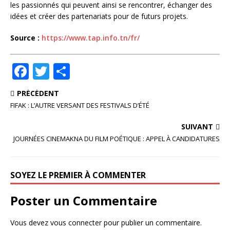
les passionnés qui peuvent ainsi se rencontrer, échanger des
idées et créer des partenariats pour de futurs projets.
Source :
https://www.tap.info.tn/fr/
F
T
P
a
w
ar
PRÉCÉDENT
c
it
ta
FIFAK : L’AUTRE VERSANT DES FESTIVALS D’ÉTÉ
e
te
g
SUIVANT
b
r
e
JOURNÉES CINEMAKNA DU FILM POÉTIQUE : APPEL À CANDIDATURES
o
r
o
SOYEZ LE PREMIER À COMMENTER
k
Poster un Commentaire
Vous devez
vous connecter
pour publier un commentaire.