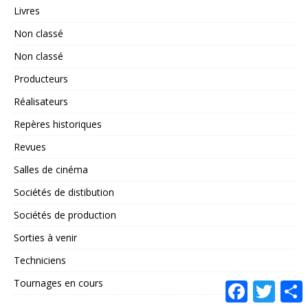
Livres
Non classé
Non classé
Producteurs
Réalisateurs
Repères historiques
Revues
Salles de cinéma
Sociétés de distibution
Sociétés de production
Sorties à venir
Techniciens
Tournages en cours
F
T
a
w
a
c
i
r