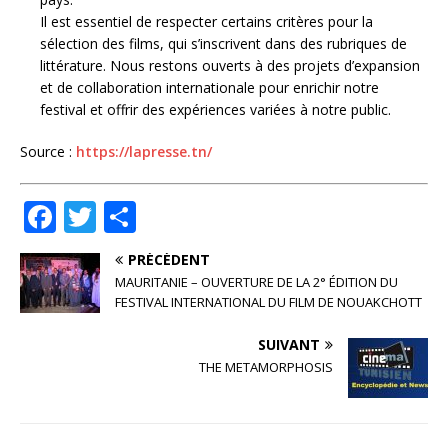
Il est essentiel de respecter certains critères pour la
sélection des films, qui s’inscrivent dans des rubriques de
littérature. Nous restons ouverts à des projets d’expansion
et de collaboration internationale pour enrichir notre
festival et offrir des expériences variées à notre public.
Source :
https://lapresse.tn/
F
T
P
a
w
ar
PRÉCÉDENT
c
it
ta
MAURITANIE – OUVERTURE DE LA 2° ÉDITION DU
e
te
g
FESTIVAL INTERNATIONAL DU FILM DE NOUAKCHOTT
b
r
e
SUIVANT
o
r
THE METAMORPHOSIS
o
k