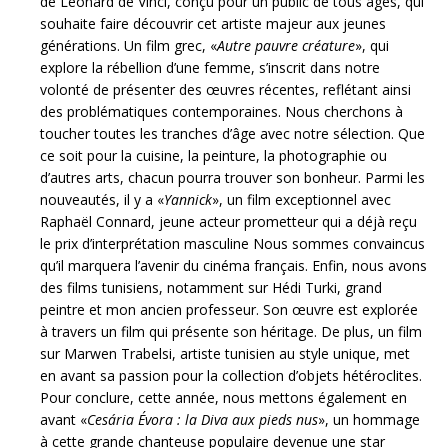
de Léonard de Vinci, conçu pour un public de tous âges, qui
souhaite faire découvrir cet artiste majeur aux jeunes
générations. Un film grec, «
Autre pauvre créature
», qui
explore la rébellion d’une femme, s’inscrit dans notre
volonté de présenter des œuvres récentes, reflétant ainsi
des problématiques contemporaines. Nous cherchons à
toucher toutes les tranches d’âge avec notre sélection. Que
ce soit pour la cuisine, la peinture, la photographie ou
d’autres arts, chacun pourra trouver son bonheur. Parmi les
nouveautés, il y a «
Yannick
», un film exceptionnel avec
Raphaël Connard, jeune acteur prometteur qui a déjà reçu
le prix d’interprétation masculine Nous sommes convaincus
qu’il marquera l’avenir du cinéma français. Enfin, nous avons
des films tunisiens, notamment sur Hédi Turki, grand
peintre et mon ancien professeur. Son œuvre est explorée
à travers un film qui présente son héritage. De plus, un film
sur Marwen Trabelsi, artiste tunisien au style unique, met
en avant sa passion pour la collection d’objets hétéroclites.
Pour conclure, cette année, nous mettons également en
avant «
Cesária Évora : la Diva aux pieds nus
», un hommage
à cette grande chanteuse populaire devenue une star