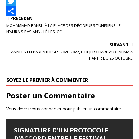
F
a
T
PRÉCÉDENT
c
w
P
MOHAMMAD BAKRI : À LA PLACE DES DÉCIDEURS TUNISIENS, JE
e
i
a
N’AURAIS PAS ANNULÉ LES JCC
b
t
r
SUIVANT
o
t
t
ANNÉES EN PARENTHÈSES 2020-2022, D’HEJER CHARF AU CINÉMA À
PARTIR DU 25 OCTOBRE
o
e
a
k
r
g
SOYEZ LE PREMIER À COMMENTER
e
r
Poster un Commentaire
Vous devez
vous connecter
pour publier un commentaire.
SIGNATURE D’UN PROTOCOLE
D’ACCORD ENTRE LE FESTIVAL