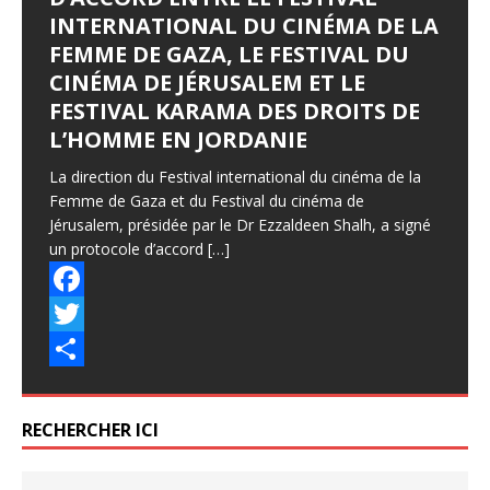
INTERNATIONAL DU CINÉMA DE LA
FEMME DE GAZA, LE FESTIVAL DU
CINÉMA DE JÉRUSALEM ET LE
FESTIVAL KARAMA DES DROITS DE
L’HOMME EN JORDANIE
La direction du Festival international du cinéma de la
Femme de Gaza et du Festival du cinéma de
Jérusalem, présidée par le Dr Ezzaldeen Shalh, a signé
un protocole d’accord
[…]
F
a
T
c
w
P
e
i
a
RECHERCHER ICI
b
t
r
o
t
t