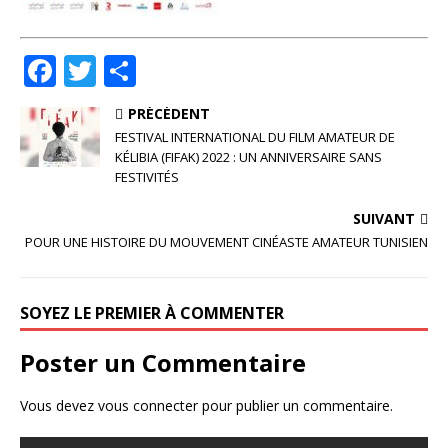
F
T
P
a
w
ar
PRÉCÉDENT
c
it
ta
FESTIVAL INTERNATIONAL DU FILM AMATEUR DE
e
te
g
KÉLIBIA (FIFAK) 2022 : UN ANNIVERSAIRE SANS
FESTIVITÉS
b
r
e
o
r
SUIVANT
POUR UNE HISTOIRE DU MOUVEMENT CINÉASTE AMATEUR TUNISIEN
o
k
SOYEZ LE PREMIER À COMMENTER
Poster un Commentaire
Vous devez
vous connecter
pour publier un commentaire.