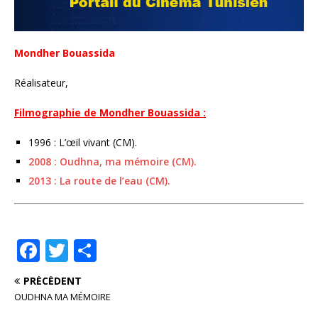
Mondher Bouassida
Réalisateur,
Filmographie de Mondher Bouassida :
1996 : L’œil vivant (CM).
2008 : Oudhna, ma mémoire (CM).
2013 : La route de l’eau (CM).
F
T
P
a
w
ar
PRÉCÉDENT
c
it
ta
OUDHNA MA MÉMOIRE