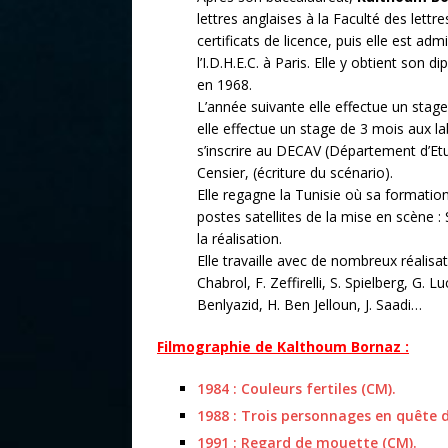
lettres anglaises à la Faculté des lettr
certificats de licence, puis elle est ad
l’I.D.H.E.C. à Paris. Elle y obtient son
en 1968.
L’année suivante elle effectue un stag
elle effectue un stage de 3 mois aux l
s’inscrire au DECAV (Département d’Et
Censier, (écriture du scénario).
Elle regagne la Tunisie où sa formatio
postes satellites de la mise en scène :
la réalisation.
Elle travaille avec de nombreux réalis
Chabrol, F. Zeffirelli, S. Spielberg, G. 
Benlyazid, H. Ben Jelloun, J. Saadi…
Filmographie de Kalthoum Bornaz :
1984 : Couleurs fertiles (CM).
1988 : Trois personnages en quête 
1991 : Regard de mouette (CM).