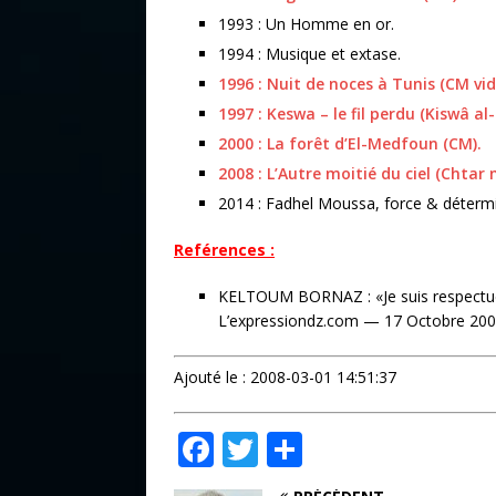
1993 : Un Homme en or.
1994 : Musique et extase.
1996 : Nuit de noces à Tunis (CM vi
1997 : Keswa – le fil perdu (Kiswâ al
2000 : La forêt d’El-Medfoun (CM).
2008 : L’Autre moitié du ciel (Chtar
2014 : Fadhel Moussa, force & détermi
Reférences :
KELTOUM BORNAZ : «Je suis respectu
L’expressiondz.com — 17 Octobre 20
Ajouté le : 2008-03-01 14:51:37
F
T
P
a
w
ar