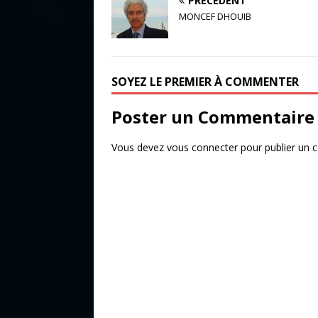
PRÉCÉDENT
c
it
ta
MONCEF DHOUIB
e
te
g
b
r
e
o
r
SOYEZ LE PREMIER À COMMENTER
o
Poster un Commentaire
k
Vous devez
vous connecter
pour publier un 