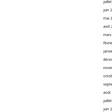
juille
juin 
mai 
avril
mars
févri
janvi
déce
nove
octo
sept
août
juille
juin 