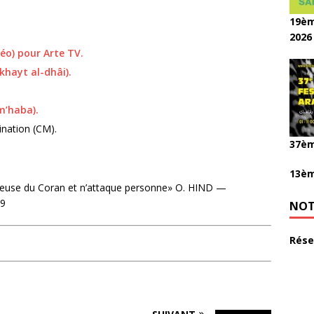
19èm
2026
déo) pour Arte TV.
-khayt al-dhâi).
 m’haba).
nation (CM).
37èm
13èm
euse du Coran et n’attaque personne» O. HIND —
09
NOT
Rése