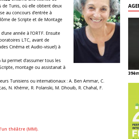
AGE
es de Tunis, où elle obtient deux
mise au concours d’entrée à
 diplôme de Scripte et de Montage
e d’une année à l’ORTF. Ensuite
aboratoires LTC, avant de
udes Cinéma et Audio-visuel) à
n lui permet d’assumer tous les
 Scripte, montage ou assistanat à
39èm
ateurs Tunisiens ou internationaux : A. Ben Ammar, C.
Lucas, N. Khémir, R. Polanski, M. Dhouib, R. Chahal, F.
d’un théâtre (MM).