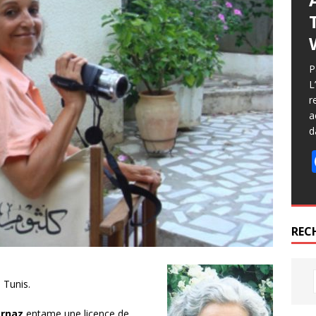
P
L
r
a
d
REC
 Tunis.
rnaz
entame une licence de