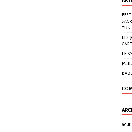
ART
FEST
SACR
TUNI
LES 
CART
LE S
JALI
BAB
COM
ARC
août