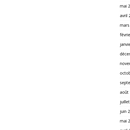
mai 
avril
mars
févri
janvi
déce
nove
octo
sept
août
juille
juin 
mai 