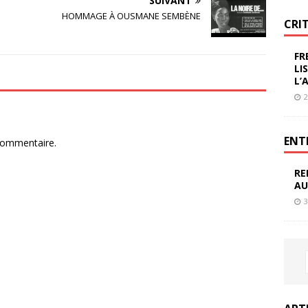
SUIVANT
HOMMAGE À OUSMANE SEMBÈNE
CRI
FR
LI
L’
2
ENT
commentaire.
RE
AU
3