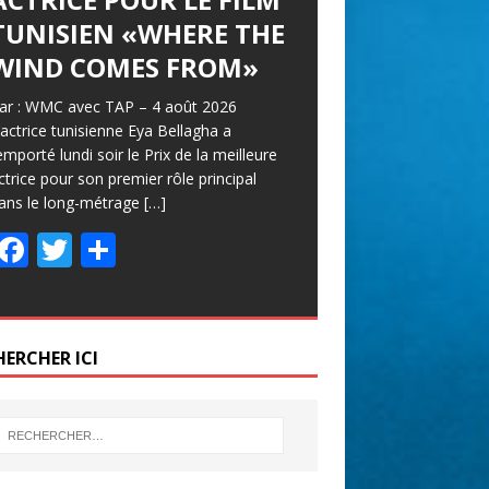
TUNISIEN «WHERE THE
WIND COMES FROM»
ar : WMC avec TAP – 4 août 2026
’actrice tunisienne Eya Bellagha a
emporté lundi soir le Prix de la meilleure
ctrice pour son premier rôle principal
ans le long-métrage
[…]
F
T
P
ac
w
ar
e
itt
ta
b
er
g
HERCHER ICI
o
er
o
k