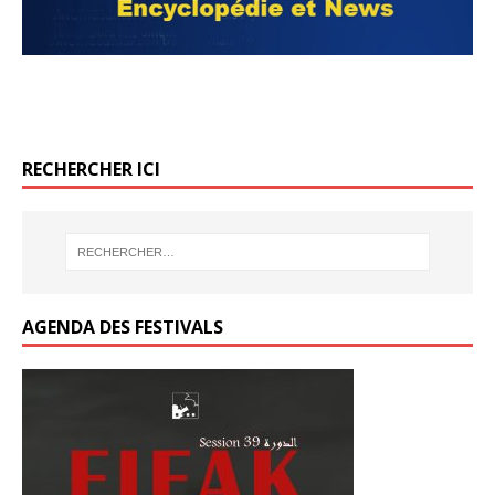
k
o
k
RECHERCHER ICI
AGENDA DES FESTIVALS