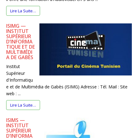
Lire La Suite…
ISIMG —
INSTITUT
SUPÉRIEUR
D’INFORMA
TIQUE ET DE
MULTIMÉDI
A DE GABÈS
Institut
Supérieur
d'Informatiqu
e et de Multimédia de Gabès (ISIMG) Adresse : Tél. Mail : Site
web : ...
Lire La Suite…
ISIMS —
INSTITUT
SUPÉRIEUR
D’INFORMA