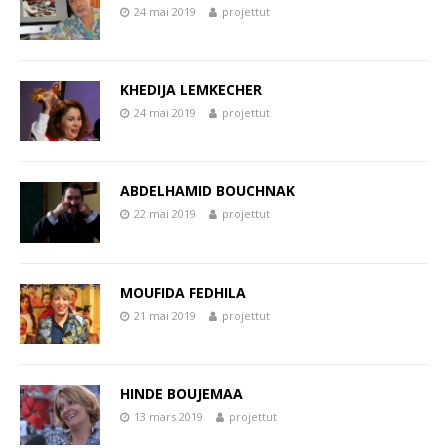
24 mai 2019
projettut
KHEDIJA LEMKECHER
24 mai 2019
projettut
ABDELHAMID BOUCHNAK
22 mai 2019
projettut
MOUFIDA FEDHILA
21 mai 2019
projettut
HINDE BOUJEMAA
13 mars 2019
projettut