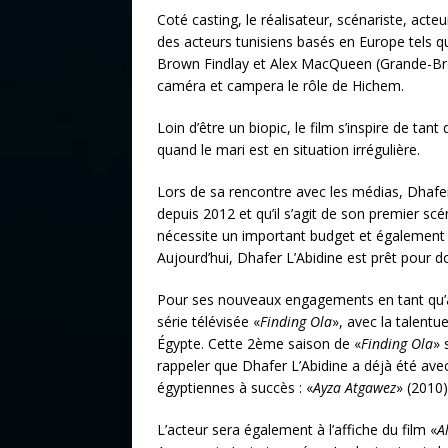
Coté casting, le réalisateur, scénariste, ac
des acteurs tunisiens basés en Europe tels q
Brown Findlay et Alex MacQueen (Grande-Breta
caméra et campera le rôle de Hichem.
Loin d’être un biopic, le film s’inspire de tan
quand le mari est en situation irrégulière.
Lors de sa rencontre avec les médias, Dhafe
depuis 2012 et qu’il s’agit de son premier scén
nécessite un important budget et également u
Aujourd’hui, Dhafer L’Abidine est prêt pour do
Pour ses nouveaux engagements en tant qu’act
série télévisée «
Finding Ola
», avec la talentu
Égypte. Cette 2ème saison de «
Finding Ola
» 
rappeler que Dhafer L’Abidine a déjà été avec
égyptiennes à succès : «
Ayza Atgawez
» (2010)
L’acteur sera également à l’affiche du film «
A