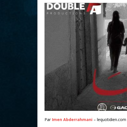
r
Par
Imen Abderrahmani
– lequotidien.com