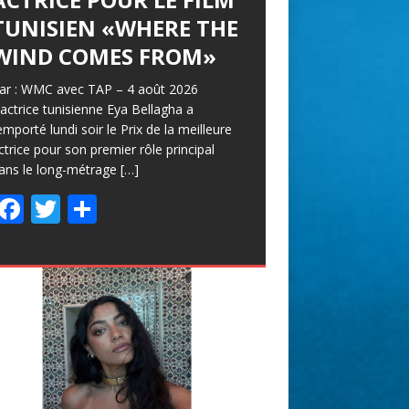
TUNISIEN «WHERE THE
WIND COMES FROM»
ar : WMC avec TAP – 4 août 2026
’actrice tunisienne Eya Bellagha a
emporté lundi soir le Prix de la meilleure
ctrice pour son premier rôle principal
ans le long-métrage
[…]
F
T
P
ac
w
ar
e
itt
ta
b
er
g
o
er
o
k