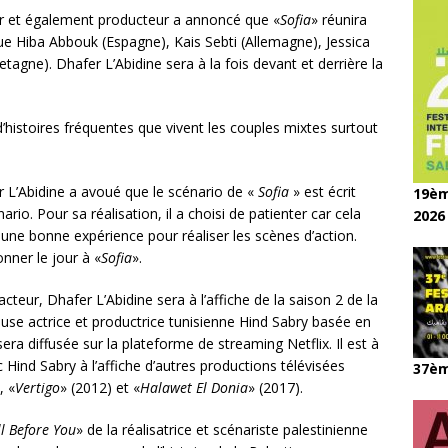
teur et également producteur a annoncé que «
Sofia
» réunira
ue Hiba Abbouk (Espagne), Kais Sebti (Allemagne), Jessica
gne). Dhafer L’Abidine sera à la fois devant et derrière la
t d’histoires fréquentes que vivent les couples mixtes surtout
r L’Abidine a avoué que le scénario de «
Sofia
» est écrit
19èm
ario. Pour sa réalisation, il a choisi de patienter car cela
2026
ne bonne expérience pour réaliser les scènes d’action.
nner le jour à «
Sofia
».
eur, Dhafer L’Abidine sera à l’affiche de la saison 2 de la
euse actrice et productrice tunisienne Hind Sabry basée en
sera diffusée sur la plateforme de streaming Netflix. Il est à
 Hind Sabry à l’affiche d’autres productions télévisées
37èm
, «
Vertigo
» (2012) et «
Halawet El Donia
» (2017).
ll Before You
» de la réalisatrice et scénariste palestinienne