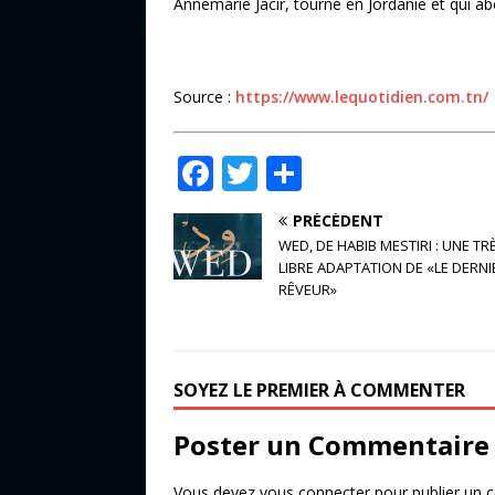
Annemarie Jacir, tourné en Jordanie et qui ab
Source :
https://www.lequotidien.com.tn/
F
T
P
a
w
ar
PRÉCÉDENT
c
it
ta
WED, DE HABIB MESTIRI : UNE TR
e
te
g
LIBRE ADAPTATION DE «LE DERNI
RÊVEUR»
b
r
e
o
r
o
SOYEZ LE PREMIER À COMMENTER
k
Poster un Commentaire
Vous devez
vous connecter
pour publier un 