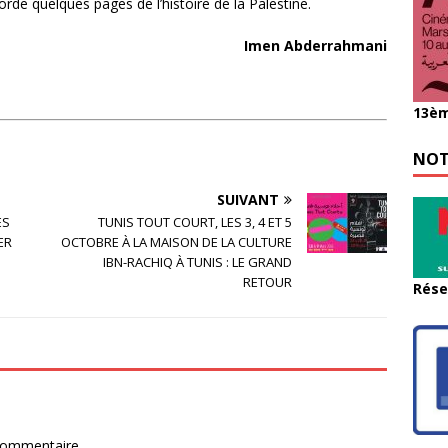
orde quelques pages de l’histoire de la Palestine.
Imen
Abderrahmani
13èm
NOT
SUIVANT
ÈS
TUNIS TOUT COURT, LES 3, 4 ET 5
ER
OCTOBRE À LA MAISON DE LA CULTURE
IBN-RACHIQ À TUNIS : LE GRAND
RETOUR
Rése
commentaire.