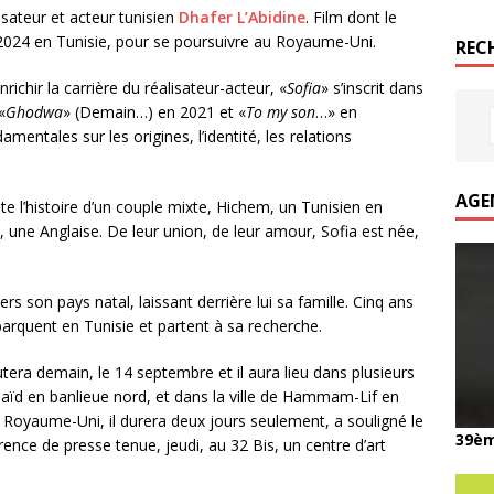
lisateur et acteur tunisien
Dhafer L’Abidine
. Film dont le
24 en Tunisie, pour se poursuivre au Royaume-Uni.
REC
ichir la carrière du réalisateur-acteur, «
Sofia
» s’inscrit dans
«
Ghodwa
» (Demain…) en 2021 et «
To my son
…» en
ntales sur les origines, l’identité, les relations
AGE
te l’histoire d’un couple mixte, Hichem, un Tunisien en
, une Anglaise. De leur union, de leur amour, Sofia est née,
s son pays natal, laissant derrière lui sa famille. Cinq ans
barquent en Tunisie et partent à sa recherche.
tera demain, le 14 septembre et il aura lieu dans plusieurs
aïd en banlieue nord, et dans la ville de Hammam-Lif en
 Royaume-Uni, il durera deux jours seulement, a souligné le
39èm
rence de presse tenue, jeudi, au 32 Bis, un centre d’art