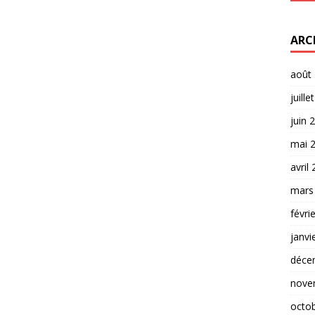
ARC
août
juille
juin 
mai 
avril
mars
févri
janvi
déce
nove
octo