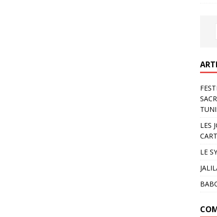
ART
FEST
SACR
TUNI
LES 
CART
LE S
JALI
BAB
COM