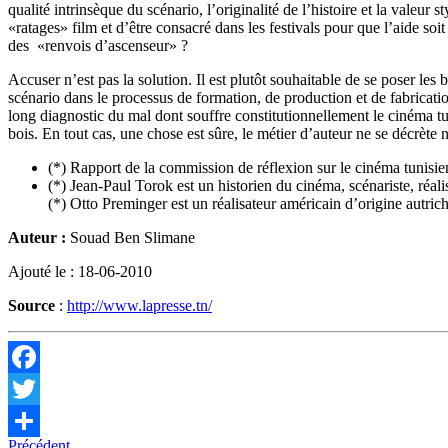
qualité intrinsèque du scénario, l’originalité de l’histoire et la valeu
«ratages» film et d’être consacré dans les festiv
als pour que l’aide so
des «renvois d’ascenseur» ?
Accuser n’est pas la solution. Il est plutôt souhaitable de se poser les 
scénario dans le processus de formation, de production et de fabrication
long diagnostic du mal dont souffre constitutionnellement le cinéma tu
bois. En tout cas, une chose est sûre, le métier d’auteur ne se décrète 
(*) Rapport de la commission de réflexion sur le cinéma tunisien
(*) Jean-Paul Torok est un historien du cinéma, scénariste, réali
(*) Otto Preminger est un réalisateur américain d’origine autric
Auteur :
Souad Ben Slimane
Ajouté le : 18-06-2010
Source
:
http://www.lapresse.tn/
Facebook
Twitter
Précédent