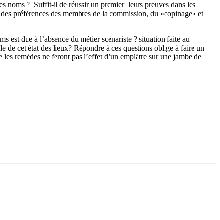
êmes noms ? Suffit-il de réussir un premier leurs preuves dans les
que des préférences des membres de la commission, du «copinage» et
films est due à l’absence du mé
tier
scénariste ? situa
tion faite au
lle de cet état des lieux? Répondre à ces questions oblige à faire un
e les remèdes ne feront pas l’effet d’un emplâtre sur une jambe de