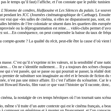
s le temps qu’il faut) l’affiche, et l’on constate que le public tunisie
t
L’Homme de cendres
,
Halfaouine
e
t
Les Silences du palais.
Le souven
rtout pendant les JCC (Journées cinématographique de Carthage). Ensuite 
est vrai que «les salles de cinéma, si elles ne disparaissent pas, sont, 
lles héritées de l’ère coloniale se situent dans les quartiers dits europé
improvisée ou la déprogrammation est reine… vidéo-clubs permet d’avoir 
 chez soi…En conséquence, on peut comprendre la baisse du taux de fréq
u compte-goutte ? La qualité du récit, peut-elle être la cause d’où vient 
masse. C’est qu’il n’exprime ni les valeurs, ni la sensibilité d’une na
unisiens… On ne s’identifie nullement… Il y a toujours des scènes choq
qui s’est passée, qui se passe ou qui pourrait se passer, la réalité doit s
 premier de substituer son imaginaire au réel et le besoin de fiction du 
ée, n’est pas une mince affaire. Et c’est l’affaire du scénariste. Car le sc
oit Howard Hawks, film vaut ce que vaut l’histoire qu’il raconte, donc, c
cinéma, la nostalgie de ces temps héroïques où l’on tournait sans scénar
io, même s’il traite d’un autre contexte qui est le cinéma français, a be
te à composer un générique et à monter un financement, et l’on consacre