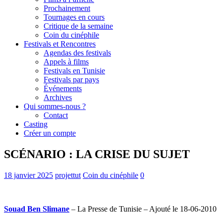
Prochainement
Tournages en cours
Critique de la semaine
Coin du cinéphile
Festivals et Rencontres
Agendas des festivals
Appels à films
Festivals en Tunisie
Festivals par pays
Événements
Archives
Qui sommes-nous ?
Contact
Casting
Créer un compte
SCÉNARIO : LA CRISE DU SUJET
18 janvier 2025
projettut
Coin du cinéphile
0
Souad Ben Slimane
– La Presse de Tunisie – Ajouté le 18-06-2010