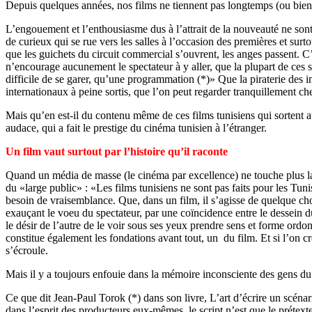
Depuis quelques années, nos films ne tiennent pas longtemps (ou bien pa
L’engouement et l’enthousiasme dus à l’attrait de la nouveauté ne son
de curieux qui se rue vers les salles à l’occasion des premières et su
que les guichets du circuit commercial s’ouvrent, les anges passent. C’
n’encourage aucunement le spectateur à y aller, que la plupart de ces sa
difficile de se garer, qu’une programmatio
n (*)» Que la piraterie des 
internationaux à peine sortis, que l’on peut regarder tranquillement
Mais qu’en est-il du contenu même de
ces films tunisiens qui sortent a
audace, qui a fait le prestige du cinéma tunisien à l’étranger.
Un film vaut surtout par l’histoire qu’il raconte
Quand un média de masse (le cinéma par excellence) ne touche plus la 
du «large public» : «Les films tunisiens ne sont pas faits pour les T
besoin de vraisemblance. Que, dans un film, il s’agisse de quelque chose 
exauçant
le voeu du spectateur, par une coïncidence entre le dessein du
le désir de l’autre de le voir sous ses yeux prendre sens et forme ordonn
constitue également les fondations avant tout, un du film. Et si l’on cr
s’écroule.
Mais il y a toujours enfouie dans la mémoire inconsciente des gens du 
Ce que dit Jean-Paul Torok (*) dans son livre, L’art d’écrire un scénar
dans l’esprit des producteurs eux-mêmes, le script n’est que le prétex