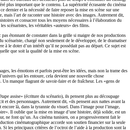
éré plus important que le contenu. La supériorité écrasante du cinéma
ce dernier et la nécessité de faire reposer la mise en scène sur une
e, mais l’art de raconter une histoire avec des images. Autrement dit,
stoires et consacrer tous les moyens nécessaires à l’élaboration du
s scénaristes, les véritables «auteurs» des films.
 pas étonnant de constater dans la grille si maigre de nos productions
 du scénariste, chargé non seulement de le développer, de le dramatiser
re à le doter d’un intérêt qu’il ne possédait pas au départ. Ce sujet est
quelle que soit la qualité de la mise en scène.
nages, les émotions et parfois peut-être les idées, mais non la trame des
l’univers qui les entoure, cela devient une nouvelle chose
e. Un manque flagrant de savoir-faire et de fraîcheur. Les «gens de
tape assise» (écriture du scénario), ils pensent plus au découpage
cit et des personna
ges. Autrement dit, «ils pensent aux nattes avant la
t encore là, dans la tyrannie du visuel. Dans l’image pour l’image,
e». Il oublie que la mise en image d’une histoire, déjà solide, est un
teur, ne font qu’un. Au cinéma tunisien, on a progressivement fait le
oduction cinématographique accorde son soutien financier sur la seule
. Si les principaux critères de
l’octroi de l’aide à la production sont la