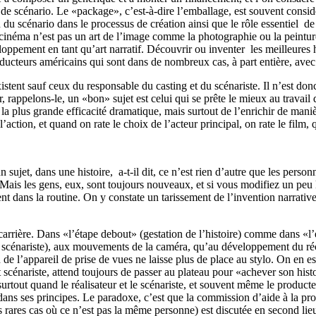
 de scénario. Le «package», c’est-à-dire l’emballage, est souvent consid
du scénario dans le processus de création ainsi que le rôle essentiel de 
e cinéma n’est pas un art de l’image comme la photographie ou la peintur
pement en tant qu’art narratif. Découvrir ou inventer les meilleures hi
ucteurs américains qui sont dans de nombreux cas, à part entière, avec le
tent sauf ceux du responsable du casting et du scénariste. Il n’est donc
, rappelons-le, un «bon» sujet est celui qui se prête le mieux au travail
de la plus grande efficacité dramatique, mais surtout de l’enrichir de maniè
’action, et quand on rate le choix de l’acteur principal, on rate le film, 
ujet, dans une histoire, a-t-il dit, ce n’est rien d’autre que les person
 Mais les gens, eux, sont toujours nouveaux, et si vous modifiez un peu 
t dans la routine. On y constate un tarissement de l’invention narrativ
rrière. Dans «l’étape debout» (gestation de l’histoire) comme dans «l’é
i du scénariste), aux mouvements de la caméra, qu’au développement du ré
de l’appareil de prise de
vues ne laisse plus de place au stylo. On en es
cénariste, attend toujours de passer au plateau pour «achever son histoir
e, surtout quand le réalisateur et le scénariste, et souvent même le produc
dans ses principes. Le paradoxe, c’est que la commission d’aide à la pr
s rares cas où ce n’est pas la même personne) est discutée en second lieu