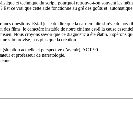
r stylistique et technique du script, pourquoi retrouve-t-on souvent les m
it ? Est-ce vrai que cette aide fonctionne au gré des goûts et automati
bonnes questions. Est-il juste de dire que la carrière ultra-brève de nos 
 des films, le caractère instable de notre cinéma est-il la cause essentie
nisien. Nous croyons savoir que ce diagnostic a été établi. Espérons qu
ni ne s’improvise, pas plus que la création.
 (situation actuelle et perspective d’avenir), ACT 99.
sateur et professeur de narratologie.
hienne