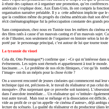
à réunir des capitaux et à organiser une promotion, qu’en conférences
américain s’explique donc. Aux États-Unis, ils ont compris la fonction 
organisation narrative préalable. Il y a cette adhésion implicite que l
que la condition même du progrès du cinéma américain était son dévelop
récit cinématographique fut la préoccupation constante des grands prod
Sans comparaison, chez nous en Tunisie tous les métiers du cinéma exis
des films ratés à cause d’un mauvais casting et d’un mauvais sujet. Car
et de l’illustrer, non seulement de l’organiser en histoire selon la loi 
porté par le personnage principal, c’est autour de lui que tourne toute l
La tyrannie du visuel
Cela dit, Otto Preminger(*) confirme que : «Ce qui m’intéresse dans un s
év
énements. Les sujets sont éternels et appartiennent à tout le monde.
fascinante…». Le problème de nos récits filmiques, c’est qu’ils tomben
l’image» ont-ils un mépris pour la chose écrite ?
On a souvent rencontré de jeunes cinéastes qui commencent mal leur ca
technique (qui est, précisons-le, le travail du réalisateur et pas celu
mosquée». (Pas surprenant que ce proverbe soit tunisien). L’obsession 
dans l’anecdote immédiate… Un réalisateur qui «s’intitule» également s
tout autre travail. Mais tout se mélange et la dissociation est difficil
vide au profit de ce qu’on appelle «le cinéma d’auteur», déjà ambigu 
lecture du scénario. La qualité du réalisateur et du producteur (dans le