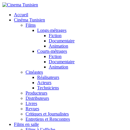
Accueil
Cinéma Tunisien
Films
Longs-métrages
Fiction
Documentaire
ok
Animation
Courts-métrages
Fiction
Documentaire
Animation
r
Cinéastes
Réalisateurs
Acteurs
Techniciens
Producteurs
Distributeurs
Livres
Revues
Critiques et Journalistes
Entretiens et Rencontres
Films en salle
Films à l’affiche