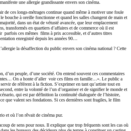
n manifeste une allergie grandissante envers son cinéma.
ir de ces longs-métrages continue quand même à motiver une foule
le bouche à oreille fonctionne et quand les salles changent de main et
en majorité, dans un état de vétusté avancée, que leur emplacement
ens, transformés en quartiers d’affaires et de commerce où il est
parfois ces mêmes films à prix accessible, et d’autres titres
uentation enregistré depuis les années 90…
l’allergie la désaffection du public envers son
cinéma national ? Cette
tion, d’un peuple, d’une société. On entend souvent ces commentaires
uantes… On a honte d’aller voir ces films en famille…». Le public a
ervir de référent à la fiction. S’exprimer en tant qu’artiste
tout en
second, entre la volonté de l’un d’organiser et de signifier le monde et
énario, qui est par définition la continuité dialoguée de l’histoire,
e que valent ses fondations. Si ces dernières sont fragiles, le film
io et où l’on rêvait de cinéma pur.
aucoup de sens pour nous. Il explique que trop fréquents sont les cas où
 dans les bureaux des décideurs plus de temps à constituer un casting,