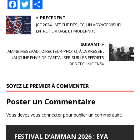
F
T
P
a
w
ar
PRÉCÉDENT
c
it
ta
JCC 2024 : AFFICHE DES JCC, UN VOYAGE VISUEL
e
te
g
ENTRE HÉRITAGE ET MODERNITÉ
b
r
e
SUIVANT
o
r
AMINE MESSAADI, DIRECTEUR-PHOTO, À LA PRESSE :
«AUCUNE ENVIE DE CAPITALISER SUR LES EFFORTS
o
DES TECHNICIENS»
k
SOYEZ LE PREMIER À COMMENTER
Poster un Commentaire
Vous devez
vous connecter
pour publier un commentaire.
FESTIVAL D’AMMAN 2026 : EYA
LES JOURNÉES
LE SYNDROME DE DJAMILA
JALILA BORHANE
BABOUNA BEN AYED