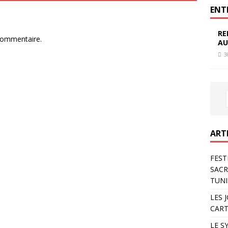
ENT
RE
commentaire.
AU
3
ART
FEST
SACR
TUNI
LES 
CART
LE S