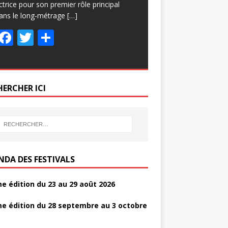
ctrice pour son premier rôle principal
ans le long-métrage
[…]
F
T
P
ac
w
ar
e
itt
ta
b
er
g
HERCHER ICI
o
er
o
k
NDA DES FESTIVALS
e édition du 23 au 29 août 2026
e édition du 28 septembre au 3 octobre