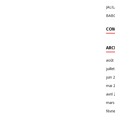
JALI
BAB
COM
ARC
août
juille
juin 
mai 
avril
mars
févri