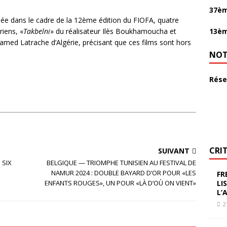
37èm
ée dans le cadre de la 12ème édition du FIOFA, quatre
13èm
iens, «
Takbelni
» du réalisateur Ilès Boukhamoucha et
med Latrache d’Algérie, précisant que ces films sont hors
NOT
Rése
CRI
SUIVANT
 SIX
BELGIQUE — TRIOMPHE TUNISIEN AU FESTIVAL DE
NAMUR 2024 : DOUBLE BAYARD D’OR POUR «LES
FR
LI
ENFANTS ROUGES», UN POUR «LÀ D’OÙ ON VIENT»
L’
2