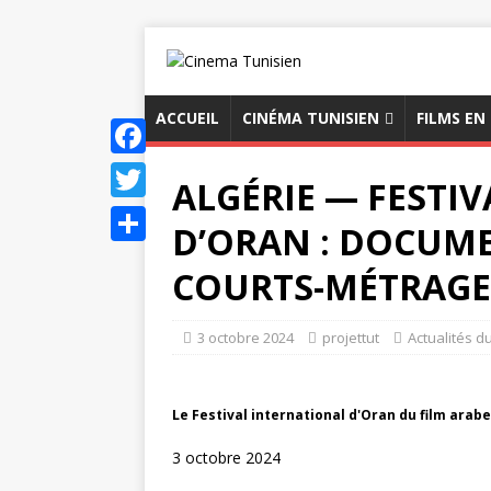
ACCUEIL
CINÉMA TUNISIEN
FILMS EN
F
ALGÉRIE — FESTI
a
T
D’ORAN : DOCUME
c
w
P
COURTS-MÉTRAGE
e
i
a
b
t
r
3 octobre 2024
projettut
Actualités d
o
t
t
o
e
a
k
Le Festival international d'Oran du film arab
r
g
3 octobre 2024
e