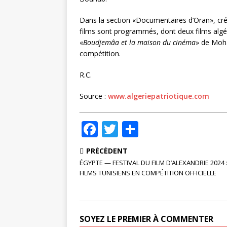
Dans la section «Documentaires d’Oran», cré
films sont programmés, dont deux films algér
«
Boudjemâa et la maison du cinéma
» de Moha
compétition.
R.C.
Source :
www.algeriepatriotique.com
F
T
P
a
w
ar
PRÉCÉDENT
c
it
ta
ÉGYPTE — FESTIVAL DU FILM D’ALEXANDRIE 2024 :
e
te
g
FILMS TUNISIENS EN COMPÉTITION OFFICIELLE
b
r
e
o
r
SOYEZ LE PREMIER À COMMENTER
o