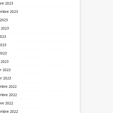
bre 2023
embre 2023
 2023
t 2023
2023
2023
 2023
 2023
er 2023
er 2023
mbre 2022
mbre 2022
bre 2022
embre 2022