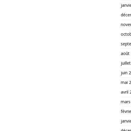
janvi
déce
nove
octo
sept
août
juille
juin 
mai 
avril
mars
févri
janvi
déce