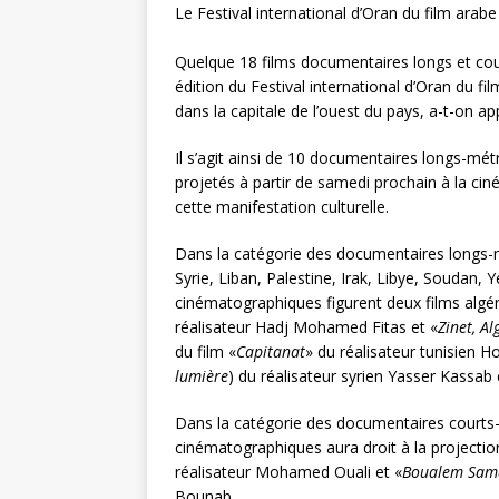
r
Le Festival international d’Oran du film arab
Quelque 18 films documentaires longs et cour
édition du Festival international d’Oran du fi
dans la capitale de l’ouest du pays, a-t-on a
Il s’agit ainsi de 10 documentaires longs-mé
projetés à partir de samedi prochain à la ci
cette manifestation culturelle.
Dans la catégorie des documentaires longs-
Syrie, Liban, Palestine, Irak, Libye, Soudan,
cinématographiques figurent deux films algéri
réalisateur Hadj Mohamed Fitas et «
Zinet, A
du film «
Capitanat
» du réalisateur tunisien 
lumière
) du réalisateur syrien Yasser Kassab 
Dans la catégorie des documentaires courts-
cinématographiques aura droit à la projection
réalisateur Mohamed Ouali et «
Boualem Sam
Bounab.