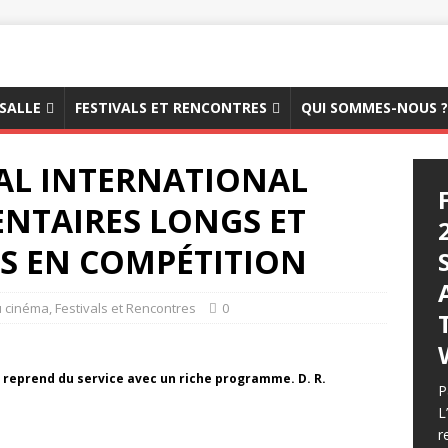
 SALLE
FESTIVALS ET RENCONTRES
QUI SOMMES-NOUS ?
VAL INTERNATIONAL
NTAIRES LONGS ET
S EN COMPÉTITION
u cinéma
,
Festivals et Rencontres
0
e reprend du service avec un riche programme. D. R.
P
L
r