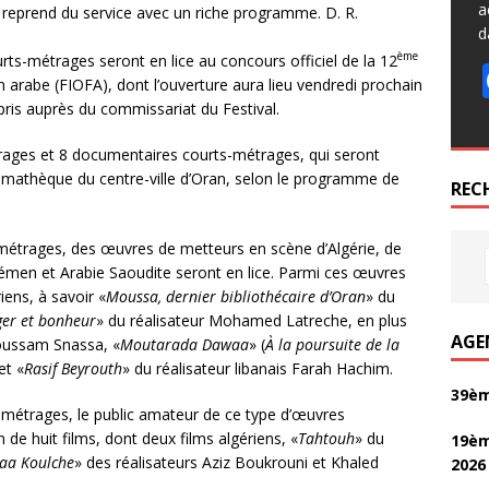
a
e reprend du service avec un riche programme. D. R.
d
ème
ts-métrages seront en lice au concours officiel de la 12
lm arabe (FIOFA), dont l’ouverture aura lieu vendredi prochain
ppris auprès du commissariat du Festival.
trages et 8 documentaires courts-métrages, qui seront
némathèque du centre-ville d’Oran, selon le programme de
REC
métrages, des œuvres de metteurs en scène d’Algérie, de
 Yémen et Arabie Saoudite seront en lice. Parmi ces œuvres
ens, à savoir «
Moussa, dernier bibliothécaire d’Oran
» du
lger et bonheur
» du réalisateur Mohamed Latreche, en plus
AGE
Houssam Snassa, «
Moutarada Dawaa
» (
À la poursuite de la
et «
Rasif Beyrouth
» du réalisateur libanais Farah Hachim.
39èm
métrages, le public amateur de ce type d’œuvres
 de huit films, dont deux films algériens, «
Tahtouh
» du
19èm
aa Koulche
» des réalisateurs Aziz Boukrouni et Khaled
2026