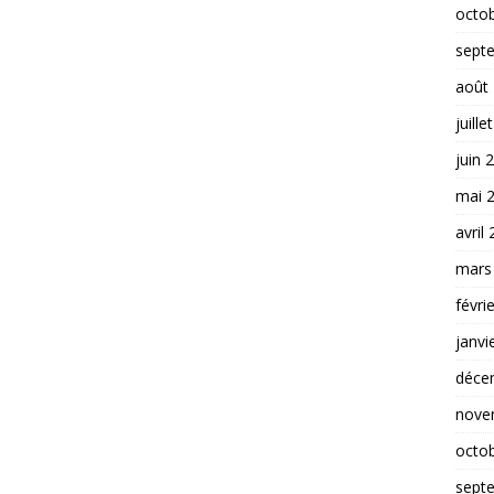
octo
sept
août
juille
juin 
mai 
avril
mars
févri
janvi
déce
nove
octo
sept