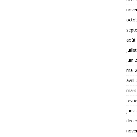
nove
octo
sept
août
juille
juin 
mai 
avril
mars
févri
janvi
déce
nove