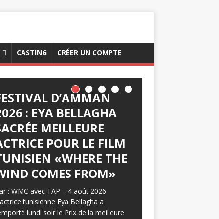
CASTING
CRÉER UN COMPTE
FESTIVAL D’AMMAN
2026 : EYA BELLAGHA
SACRÉE MEILLEURE
ACTRICE POUR LE FILM
TUNISIEN «WHERE THE
WIND COMES FROM»
ar : WMC avec TAP – 4 août 2026
’actrice tunisienne Eya Bellagha a
emporté lundi soir le Prix de la meilleure