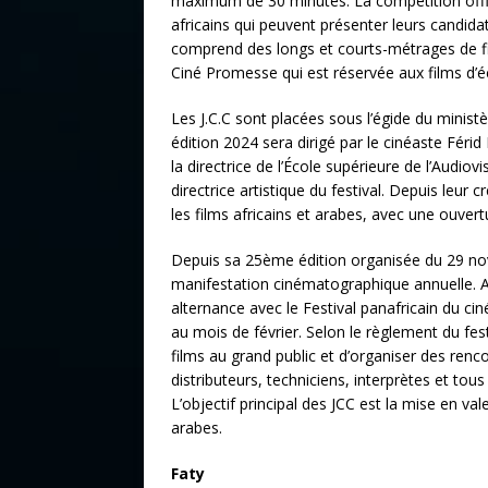
maximum de 30 minutes. La compétition offic
africains qui peuvent présenter leurs candidat
comprend des longs et courts-métrages de fic
Ciné Promesse qui est réservée aux films d’éc
Les J.C.C sont placées sous l’égide du ministè
édition 2024 sera dirigé par le cinéaste Féri
la directrice de l’École supérieure de l’Audi
directrice artistique du festival. Depuis leur c
les films africains et arabes, avec une ouve
Depuis sa 25ème édition organisée du 29 no
manifestation cinématographique annuelle. Av
alternance avec le Festival panafricain du c
au mois de février. Selon le règlement du fes
films au grand public et d’organiser des renco
distributeurs, techniciens, interprètes et to
L’objectif principal des JCC est la mise en v
arabes.
Faty