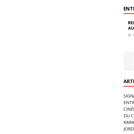
ENT
RE
AU
3
ART
SIGN
ENTR
CINÉ
DU C
KARA
JORD