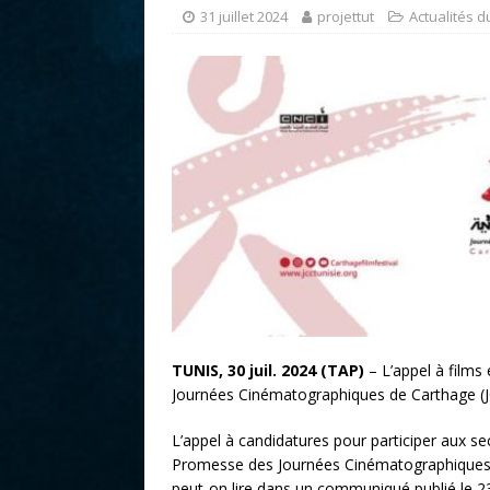
r
31 juillet 2024
projettut
Actualités 
TUNIS, 30 juil. 2024 (TAP)
– L’appel à films 
Journées Cinématographiques de Carthage (J
L’appel à candidatures pour participer aux se
Promesse des Journées Cinématographiques d
peut-on lire dans un communiqué publié le 23 