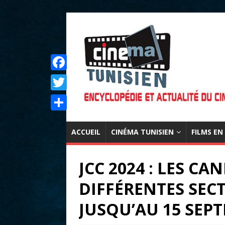
F
a
T
c
w
P
e
i
ACCUEIL
CINÉMA TUNISIEN
FILMS EN
a
b
t
r
o
JCC 2024 : LES C
t
t
o
e
DIFFÉRENTES SEC
a
k
r
g
JUSQU’AU 15 SEP
e