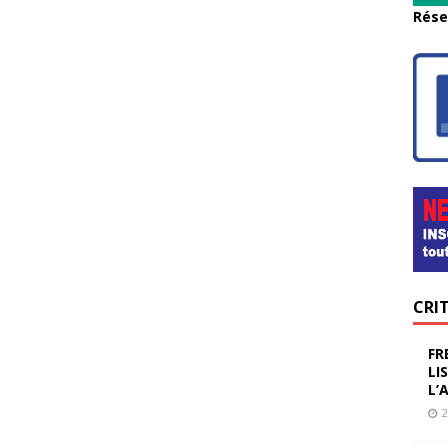
Rése
CRI
FR
LI
L’
2