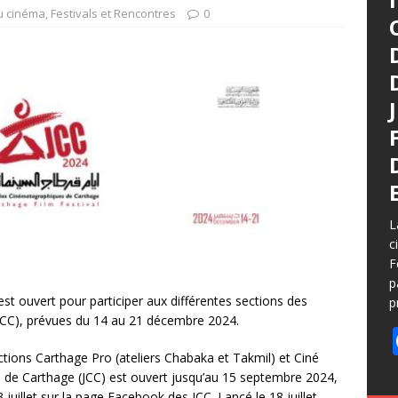
du cinéma
,
Festivals et Rencontres
0
L
c
F
p
est ouvert pour participer aux différentes sections des
p
CC), prévues du 14 au 21 décembre 2024.
ctions Carthage Pro (ateliers Chabaka et Takmil) et Ciné
e Carthage (JCC) est ouvert jusqu’au 15 septembre 2024,
juillet sur la page Facebook des JCC. Lancé le 18 juillet,