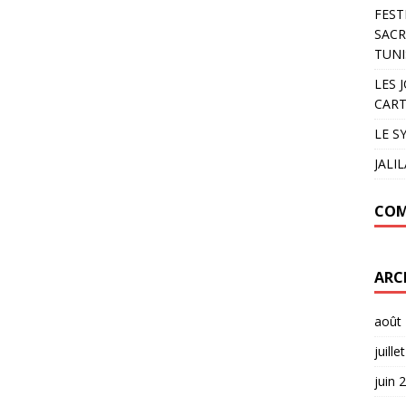
FEST
SACR
TUNI
LES 
CART
LE S
JALI
COM
ARC
août
juille
juin 