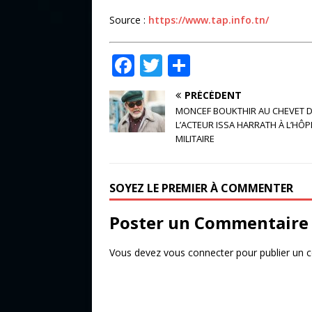
Source :
https://www.tap.info.tn/
F
T
P
a
w
ar
PRÉCÉDENT
c
it
ta
MONCEF BOUKTHIR AU CHEVET 
e
te
g
L’ACTEUR ISSA HARRATH À L’HÔP
MILITAIRE
b
r
e
o
r
SOYEZ LE PREMIER À COMMENTER
o
k
Poster un Commentaire
Vous devez
vous connecter
pour publier un 