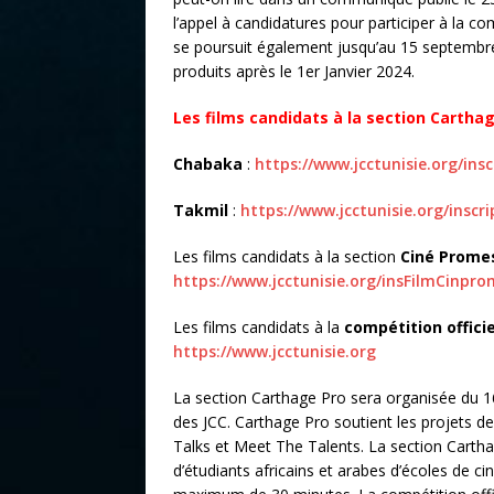
l’appel à candidatures pour participer à la c
se poursuit également jusqu’au 15 septembre 
produits après le 1er Janvier 2024.
Les films candidats à la section Carthage
Chabaka
:
https://www.jcctunisie.org/insc
Takmil
:
https://www.jcctunisie.org/inscr
Les films candidats à la section
Ciné Prome
https://www.jcctunisie.org/insFilmCinpr
Les films candidats à la
compétition officie
https://www.jcctunisie.org
La section Carthage Pro sera organisée du 
des JCC. Carthage Pro soutient les projets de
Talks et Meet The Talents. La section Carth
d’étudiants africains et arabes d’écoles de c