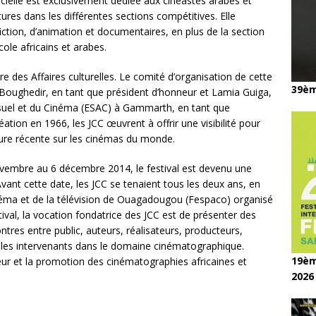
ielle est exclusivement dédiée aux cinéastes arabes et
ures dans les différentes sections compétitives. Elle
tion, d’animation et documentaires, en plus de la section
ole africains et arabes.
re des Affaires culturelles. Le comité d’organisation de cette
39èm
d Boughedir, en tant que président d’honneur et Lamia Guiga,
ovisuel et du Cinéma (ESAC) à Gammarth, en tant que
réation en 1966, les JCC œuvrent à offrir une visibilité pour
rture récente sur les cinémas du monde.
vembre au 6 décembre 2014, le festival est devenu une
ant cette date, les JCC se tenaient tous les deux ans, en
inéma et de la télévision de Ouagadougou (Fespaco) organisé
tival, la vocation fondatrice des JCC est de présenter des
ntres entre public, auteurs, réalisateurs, producteurs,
us les intervenants dans le domaine cinématographique.
19èm
aleur et la promotion des cinématographies africaines et
2026