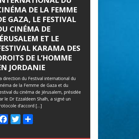
CINÉMA DE LA FEMME
DE GAZA, LE FESTIVAL
DU CINÉMA DE
JÉRUSALEM ET LE
FESTIVAL KARAMA DES
DROITS DE L’HOMME
EN JORDANIE
a direction du Festival international du
inéma de la Femme de Gaza et du
estival du cinéma de Jérusalem, présidée
ar le Dr Ezzaldeen Shalh, a signé un
rotocole d’accord
[…]
F
T
P
ac
w
ar
e
itt
ta