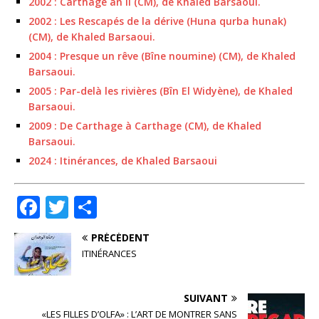
2002 : Carthage an II (CM), de Khaled Barsaoui.
2002 : Les Rescapés de la dérive (Huna qurba hunak)
(CM), de Khaled Barsaoui.
2004 : Presque un rêve (Bîne noumine) (CM), de Khaled
Barsaoui.
2005 : Par-delà les rivières (Bîn El Widyène), de Khaled
Barsaoui.
2009 : De Carthage à Carthage (CM), de Khaled
Barsaoui.
2024 : Itinérances, de Khaled Barsaoui
F
T
P
a
w
ar
PRÉCÉDENT
c
it
ta
ITINÉRANCES
e
te
g
b
r
e
SUIVANT
«LES FILLES D’OLFA» : L’ART DE MONTRER SANS