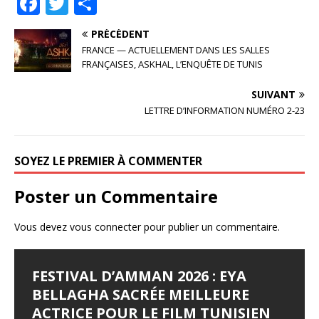
F
T
P
a
w
ar
PRÉCÉDENT
c
it
ta
FRANCE — ACTUELLEMENT DANS LES SALLES
e
te
g
FRANÇAISES, ASKHAL, L’ENQUÊTE DE TUNIS
b
r
e
SUIVANT
o
r
LETTRE D’INFORMATION NUMÉRO 2-23
o
k
SOYEZ LE PREMIER À COMMENTER
Poster un Commentaire
Vous devez
vous connecter
pour publier un commentaire.
FESTIVAL D’AMMAN 2026 : EYA
LES JOURNÉES
LE SYNDROME DE DJAMILA
JALILA BORHANE
BABOUNA BEN AYED
BELLAGHA SACRÉE MEILLEURE
CINÉMATOGRAPHIQUES DE
Le Syndrome de Djamila Pays : Tunisie Réalisateur :
Jalila Borhane Actrice. Filmographie de Jalila Borhane,
Babouna Ben Ayed Actrice. Filmographie de Babouna
ACTRICE POUR LE FILM TUNISIEN
CARTHAGE (JCC) LANCENT LEUR
Hamza Hedfi Année : 2015 Durée : 4’28 Genre :
actrice : 1998 : Demain, je brûle (Ghodoua nahreg), de
Ben Ayed, actrice : 1995 : Tourba (CM), de Moncef