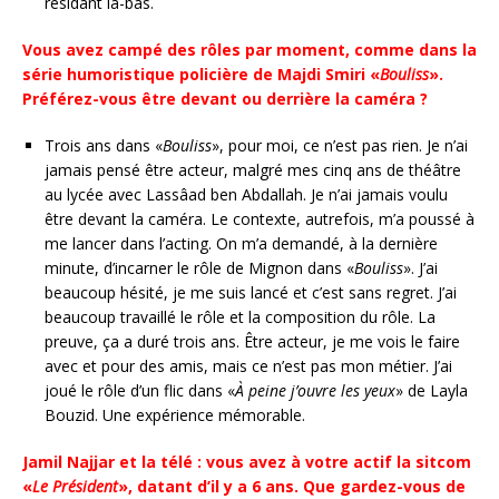
résidant là-bas.
Vous avez campé des rôles par moment, comme dans la
série humoristique policière de Majdi Smiri «
Bouliss
».
Préférez-vous être devant ou derrière la caméra ?
Trois ans dans «
Bouliss
», pour moi, ce n’est pas rien. Je n’ai
jamais pensé être acteur, malgré mes cinq ans de théâtre
au lycée avec Lassâad ben Abdallah. Je n’ai jamais voulu
être devant la caméra. Le contexte, autrefois, m’a poussé à
me lancer dans l’acting. On m’a demandé, à la dernière
minute, d’incarner le rôle de Mignon dans «
Bouliss
». J’ai
beaucoup hésité, je me suis lancé et c’est sans regret. J’ai
beaucoup travaillé le rôle et la composition du rôle. La
preuve, ça a duré trois ans. Être acteur, je me vois le faire
avec et pour des amis, mais ce n’est pas mon métier. J’ai
joué le rôle d’un flic dans «
À peine j’ouvre les yeux
» de Layla
Bouzid. Une expérience mémorable.
Jamil Najjar et la télé : vous avez à votre actif la sitcom
«
Le Président
», datant d’il y a 6 ans. Que gardez-vous de