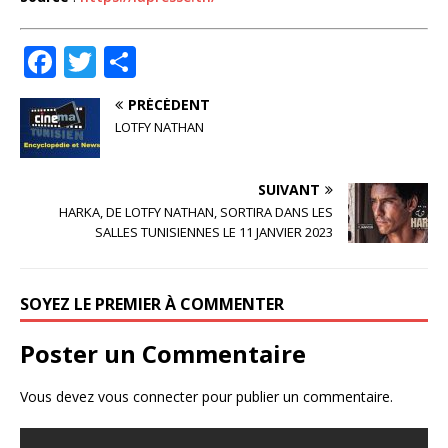
F
T
P
a
w
ar
PRÉCÉDENT
c
it
ta
LOTFY NATHAN
e
te
g
b
r
e
SUIVANT
o
r
HARKA, DE LOTFY NATHAN, SORTIRA DANS LES
SALLES TUNISIENNES LE 11 JANVIER 2023
o
k
SOYEZ LE PREMIER À COMMENTER
Poster un Commentaire
Vous devez
vous connecter
pour publier un commentaire.