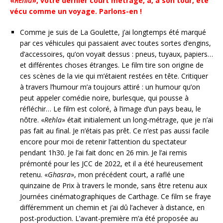
«
Rehla
», votre dernier court métrage, a, à son tour, été
vécu comme un voyage. Parlons-en !
Comme je suis de La Goulette, j’ai longtemps été marqué
par ces véhicules qui passaient avec toutes sortes d’engins,
d’accessoires, qu’on voyait dessus : pneus, tuyaux, papiers…
et différentes choses étranges. Le film tire son origine de
ces scènes de la vie qui m’étaient restées en tête. Critiquer
à travers l’humour m’a toujours attiré : un humour qu’on
peut appeler comédie noire, burlesque, qui pousse à
réfléchir… Le film est coloré, à l’image d’un pays beau, le
nôtre. «
Rehla
» était initialement un long-métrage, que je n’ai
pas fait au final. Je n’étais pas prêt. Ce n’est pas aussi facile
encore pour moi de retenir l’attention du spectateur
pendant 1h30. Je l’ai fait donc en 26 min. Je l’ai remis
prémonté pour les JCC de 2022, et il a été heureusement
retenu. «
Ghasra
», mon précédent court, a raflé une
quinzaine de Prix à travers le monde, sans être retenu aux
Journées cinématographiques de Carthage. Ce film se fraye
différemment un chemin et j’ai dû l’achever à distance, en
post-production. L’avant-première m’a été proposée au