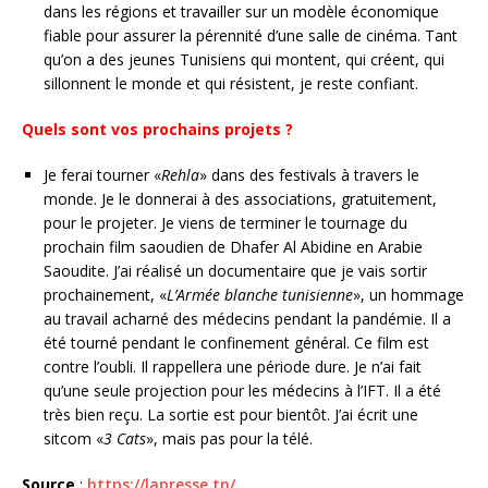
dans les régions et travailler sur un modèle économique
fiable pour assurer la pérennité d’une salle de cinéma. Tant
qu’on a des jeunes Tunisiens qui montent, qui créent, qui
sillonnent le monde et qui résistent, je reste confiant.
Quels sont vos prochains projets ?
Je ferai tourner «
Rehla
» dans des festivals à travers le
monde. Je le donnerai à des associations, gratuitement,
pour le projeter. Je viens de terminer le tournage du
prochain film saoudien de Dhafer Al Abidine en Arabie
Saoudite. J’ai réalisé un documentaire que je vais sortir
prochainement, «
L’Armée blanche tunisienne
», un hommage
au travail acharné des médecins pendant la pandémie. Il a
été tourné pendant le confinement général. Ce film est
contre l’oubli. Il rappellera une période dure. Je n’ai fait
qu’une seule projection pour les médecins à l’IFT. Il a été
très bien reçu. La sortie est pour bientôt. J’ai écrit une
sitcom «
3 Cats
», mais pas pour la télé.
Source
:
https://lapresse.tn/