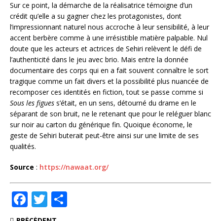
Sur ce point, la démarche de la réalisatrice témoigne d’un
crédit qu’elle a su gagner chez les protagonistes, dont
l’impressionnant naturel nous accroche à leur sensibilité, à leur
accent berbère comme à une irrésistible matière palpable. Nul
doute que les acteurs et actrices de Sehiri relèvent le défi de
l’authenticité dans le jeu avec brio. Mais entre la donnée
documentaire des corps qui en a fait souvent connaître le sort
tragique comme un fait divers et la possibilité plus nuancée de
recomposer ces identités en fiction, tout se passe comme si
Sous les figues
s’était, en un sens, détourné du drame en le
séparant de son bruit, ne le retenant que pour le reléguer blanc
sur noir au carton du générique fin. Quoique économe, le
geste de Sehiri buterait peut-être ainsi sur une limite de ses
qualités.
Source
:
https://nawaat.org/
F
T
P
a
w
ar
PRÉCÉDENT