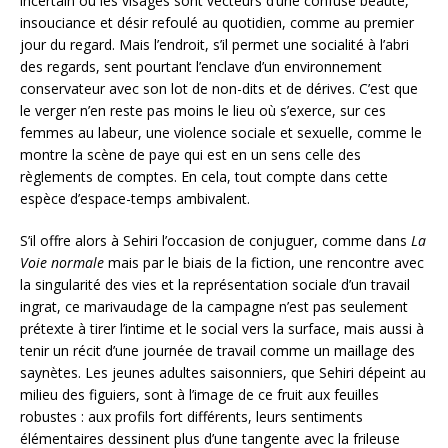
incertain où les visages sont vecteurs d’une confuse beauté,
insouciance et désir refoulé au quotidien, comme au premier
jour du regard. Mais l’endroit, s’il permet une socialité à l’abri
des regards, sent pourtant l’enclave d’un environnement
conservateur avec son lot de non-dits et de dérives. C’est que
le verger n’en reste pas moins le lieu où s’exerce, sur ces
femmes au labeur, une violence sociale et sexuelle, comme le
montre la scène de paye qui est en un sens celle des
règlements de comptes. En cela, tout compte dans cette
espèce d’espace-temps ambivalent.
S’il offre alors à Sehiri l’occasion de conjuguer, comme dans
La
Voie normale
mais par le biais de la fiction, une rencontre avec
la singularité des vies et la représentation sociale d’un travail
ingrat, ce marivaudage de la campagne n’est pas seulement
prétexte à tirer l’intime et le social vers la surface, mais aussi à
tenir un récit d’une journée de travail comme un maillage des
saynètes. Les jeunes adultes saisonniers, que Sehiri dépeint au
milieu des figuiers, sont à l’image de ce fruit aux feuilles
robustes : aux profils fort différents, leurs sentiments
élémentaires dessinent plus d’une tangente avec la frileuse