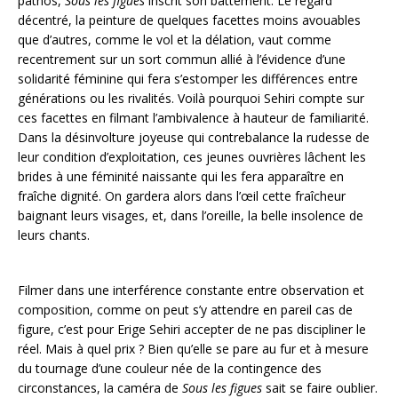
pathos,
Sous les figues
inscrit son battement. Le regard
décentré, la peinture de quelques facettes moins avouables
que d’autres, comme le vol et la délation, vaut comme
recentrement sur un sort commun allié à l’évidence d’une
solidarité féminine qui fera s’estomper les différences entre
générations ou les rivalités. Voilà pourquoi Sehiri compte sur
ces facettes en filmant l’ambivalence à hauteur de familiarité.
Dans la désinvolture joyeuse qui contrebalance la rudesse de
leur condition d’exploitation, ces jeunes ouvrières lâchent les
brides à une féminité naissante qui les fera apparaître en
fraîche dignité. On gardera alors dans l’œil cette fraîcheur
baignant leurs visages, et, dans l’oreille, la belle insolence de
leurs chants.
Filmer dans une interférence constante entre observation et
composition, comme on peut s’y attendre en pareil cas de
figure, c’est pour Erige Sehiri accepter de ne pas discipliner le
réel. Mais à quel prix ? Bien qu’elle se pare au fur et à mesure
du tournage d’une couleur née de la contingence des
circonstances, la caméra de
Sous les figues
sait se faire oublier.