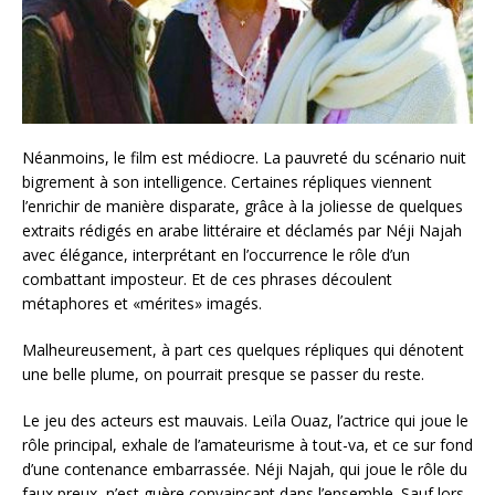
Néanmoins, le film est médiocre. La pauvreté du scénario nuit
bigrement à son intelligence. Certaines répliques viennent
l’enrichir de manière disparate, grâce à la joliesse de quelques
extraits rédigés en arabe littéraire et déclamés par Néji Najah
avec élégance, interprétant en l’occurrence le rôle d’un
combattant imposteur. Et de ces phrases découlent
métaphores et «mérites» imagés.
Malheureusement, à part ces quelques répliques qui dénotent
une belle plume, on pourrait presque se passer du reste.
Le jeu des acteurs est mauvais. Leïla Ouaz, l’actrice qui joue le
rôle principal, exhale de l’amateurisme à tout-va, et ce sur fond
d’une contenance embarrassée. Néji Najah, qui joue le rôle du
faux preux, n’est guère convaincant dans l’ensemble. Sauf lors