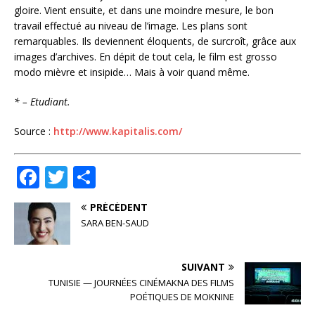
gloire. Vient ensuite, et dans une moindre mesure, le bon
travail effectué au niveau de l’image. Les plans sont
remarquables. Ils deviennent éloquents, de surcroît, grâce aux
images d’archives. En dépit de tout cela, le film est grosso
modo mièvre et insipide… Mais à voir quand même.
* – Etudiant.
Source :
http://www.kapitalis.com/
F
T
P
a
w
ar
PRÉCÉDENT
c
it
ta
SARA BEN-SAUD
e
te
g
b
r
e
SUIVANT
o
r
TUNISIE — JOURNÉES CINÉMAKNA DES FILMS
POÉTIQUES DE MOKNINE
o