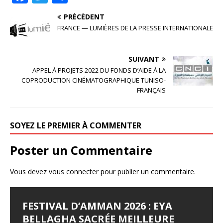
a
w
ar
PRÉCÉDENT
c
it
ta
FRANCE — LUMIÈRES DE LA PRESSE INTERNATIONALE
e
te
g
b
r
e
SUIVANT
o
r
APPEL À PROJETS 2022 DU FONDS D’AIDE À LA
COPRODUCTION CINÉMATOGRAPHIQUE TUNISO-
o
FRANÇAIS
k
SOYEZ LE PREMIER À COMMENTER
Poster un Commentaire
Vous devez
vous connecter
pour publier un commentaire.
FESTIVAL D’AMMAN 2026 : EYA
LES JOURNÉES
LE SYNDROME DE DJAMILA
JALILA BORHANE
BABOUNA BEN AYED
BELLAGHA SACRÉE MEILLEURE
CINÉMATOGRAPHIQUES DE
Le Syndrome de Djamila Pays : Tunisie Réalisateur :
Jalila Borhane Actrice. Filmographie de Jalila Borhane,
Babouna Ben Ayed Actrice. Filmographie de Babouna